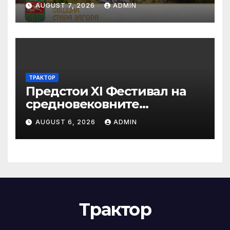
AUGUST 7, 2026
ADMIN
ТРАКТОР
Предстои XI Фестивал на
средновековните
традиции, бит и култура
AUGUST 6, 2026
ADMIN
„Калето
Трактор