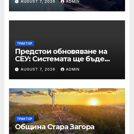
AUGUST 7, 2026
ADMIN
основанията за
задължително
отстраняване на кандидати
и участници в процедури
по ЗОП
ТРАКТОР
Предстои обновяване на
СЕУ: Системата ще бъде
временно недостъпна на 10
AUGUST 7, 2026
ADMIN
и 11 август 2026 г.
ТРАКТОР
Община Стара Загора