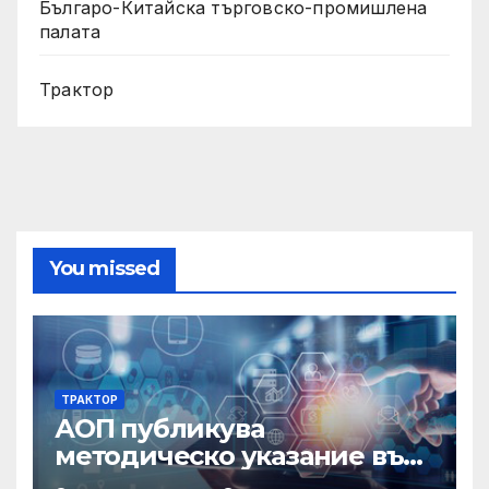
Българо-Китайска търговско-промишлена
палата
Трактор
You missed
ТРАКТОР
АОП публикува
методическо указание във
връзка с промени в