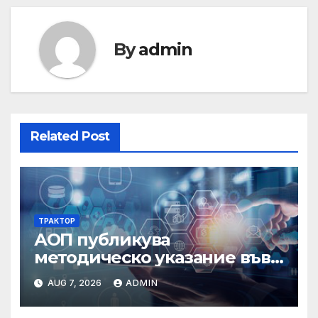
By
admin
Related Post
ТРАКТОР
АОП публикува
методическо указание във
връзка с промени в
AUG 7, 2026
ADMIN
основанията за
задължително