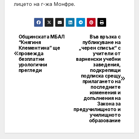
лицето на г-жа Монфре.
Общинската МБАЛ
Във връзка с
Post
“Княгиня
публикуване на
Клементина” ще
„черен списък“ с
navigation
провежда
учители от
безплатни
варненски учебни
урологични
заведения,
прегледи
подкрепящи
подписка срещу
прилагането на
последните
изменения и
допълнения на
Закона за
предучилищното и
училищното
образование