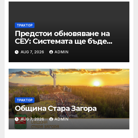
отстраняване на кандидати
и участници в процедури
по ЗОП
ТРАКТОР
Предстои обновяване на
СЕУ: Системата ще бъде
временно недостъпна на 10
AUG 7, 2026
ADMIN
и 11 август 2026 г.
ТРАКТОР
Община Стара Загора
AUG 7, 2026
ADMIN