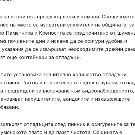
а за втори път срещу кърлежи и комари. Снощи кметъ
нес на място са изпратени служители на общината, за
ло Паметника и Крепостта са предпочитано от шумен
рез почивните дни и искаме да се осигури удобна и
е указания да се извършват необходимите дребни рем
вят още контейнери за отпадъци.
ртите установиха значително количество отпадъци,
а гниене, битов и строителен отпадък в чували, отпа
 са предвидени за включване към видеонаблюдението,
установяват нарушителите, вандалите и изхвърлящите
обявани.
хвърлят отпадъците след пикник в осигурените за т
уменското плато и да пазят чистота. Общината е