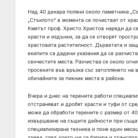
Над 40 декара поляни около паметника „С
„Стъклото“ в момента се почистват от хра
Кметът проф. Христо Христов нареди да с
храсти и издънки, за да се отворят простр
храстовата растителност. Дърветата и защ
екипите са дадени указания да се разчиств
сенчестите места. Разчиства се около огни
просеките във връзка със затоплянето на 
обичайните за пикник места в района.
Вчера и днес на терените работи специализ
отстраняват и дробят храсти и туфи от ср
може да обработи терените с размер от 40 
извършване на същите дейности при същат
специализирана техника и поне един месец
трева, след което ще се балира и транспо