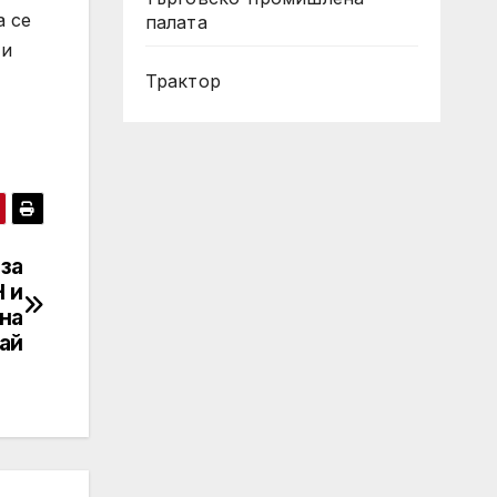
а се
палата
 и
Трактор
за
 и
на
ай