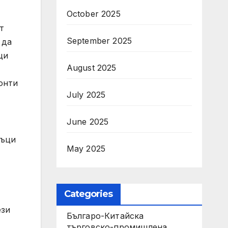
October 2025
т
September 2025
 да
ци
August 2025
онти
July 2025
June 2025
дъци
May 2025
Categories
ези
Българо-Китайска
търговско-промишлена