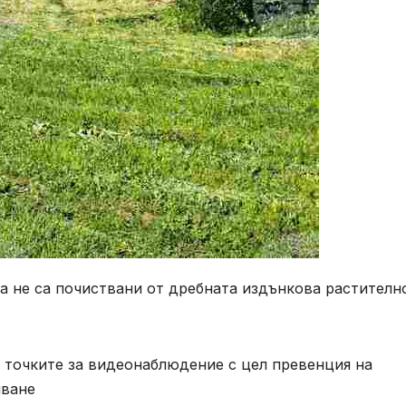
а не са почиствани от дребната издънкова растителн
 точките за видеонаблюдение с цел превенция на
яване