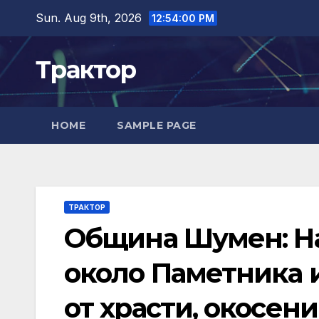
Skip
Sun. Aug 9th, 2026
12:54:01 PM
to
content
Трактор
HOME
SAMPLE PAGE
ТРАКТОР
Община Шумен: На
около Паметника и
от храсти, окосени