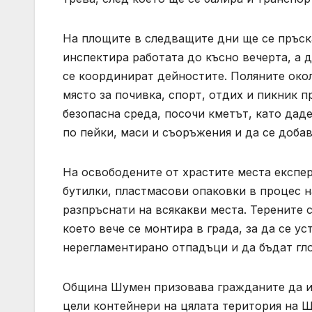
На площите в следващите дни ще се пръск
инспектира работата до късно вечерта, а д
се координират дейностите. Поляните око
място за почивка, спорт, отдих и пикник п
безопасна среда, посочи кметът, като дад
по пейки, маси и съоръжения и да се доба
На освободените от храстите места експе
бутилки, пластмасови опаковки в процес н
разпръснати на всякакви места. Терените
което вече се монтира в града, за да се 
нерегламентирано отпадъци и да бъдат гл
Община Шумен призовава гражданите да из
цели контейнери на цялата територия на Ш