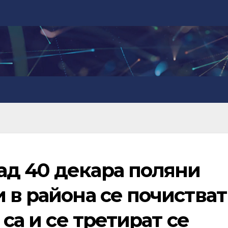
д 40 декара поляни
 в района се почистват
 са и се третират се