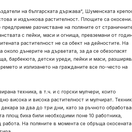
ъздатели на българската държава“, Шуменската крепо
стова и издънкова растителност. Площите са окосени.
е предприеме разчистване на поляните от страничнит
анствата с пейки, маси и огнища, превземани от годи
итената растителност не са обект на дейностите. На
а около дънерите на дърветата, за да се обезопасят
ща, барбекюта, детски уреди, пейки и маси, разширяв
времето и излизането на гражданите все по-често на
ирана техника, в т.ч. и с горски мулчери, които
едно висока и висока растителност и мулчират. Техник
декара за два до три дни, като за ръчното обработва
а площ биха били необходими поне 10 работника,
 работа. На поляните в момента се обръща окосената
ртира.