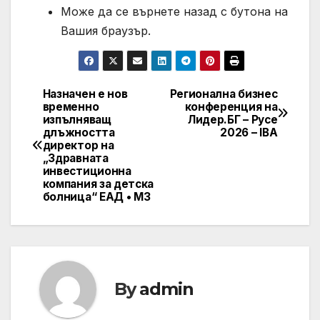
Може да се върнете назад с бутона на
Вашия браузър.
Назначен е нов
Регионална бизнес
Post
временно
конференция на
изпълняващ
Лидер.БГ – Русе
navigation
длъжността
2026 – IBA
директор на
„Здравната
инвестиционна
компания за детска
болница“ ЕАД • МЗ
By
admin