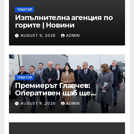
ТРАКТОР
Изпълнителна агенция по
горите | Новини
AUGUST 9, 2026
ADMIN
ТРАКТОР
Премиерът Главчев:
Оперативен щаб ще
реорганизира структурите
AUGUST 9, 2026
ADMIN
по границата, за да сме
готови за Шенген