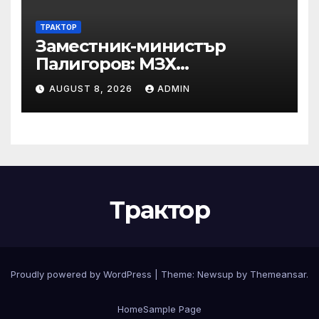
ТРАКТОР
Заместник-министър
Палигоров: МЗХ
предприема комплекс от
AUGUST 8, 2026
ADMIN
мерки за възстановяване
на горите от съхненето и на
полезащитните пояси в
Североизточна България
Трактор
Proudly powered by WordPress
|
Theme:
Newsup
by
Themeansar
.
Home
Sample Page