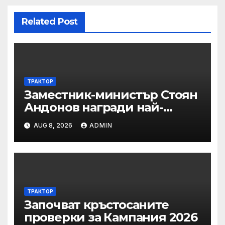
Related Post
ТРАКТОР
Заместник-министър Стоян
Андонов награди най-
заслужилите спортисти на
AUG 8, 2026
ADMIN
ОСК “Левски”
ТРАКТОР
Започват кръстосаните
проверки за Кампания 2026