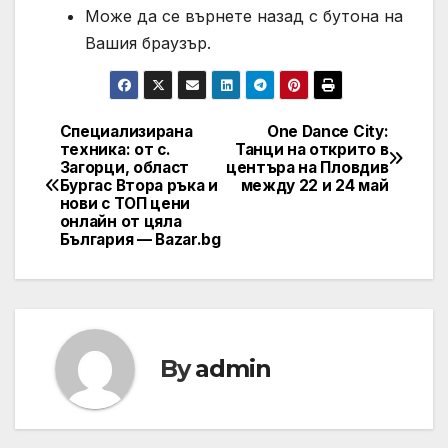
Може да се върнете назад с бутона на
Вашия браузър.
Специализирана
One Dance City:
Post
техника: от с.
Танци на открито в
Загорци, област
центъра на Пловдив
navigation
Бургас Втора ръка и
между 22 и 24 май
нови с ТОП цени
онлайн от цяла
България — Bazar.bg
By
admin