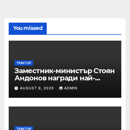
You missed
ТРАКТОР
Заместник-министър Стоян
Андонов награди най-
заслужилите спортисти на
AUGUST 8, 2026
ADMIN
ОСК “Левски”
ТРАКТОР