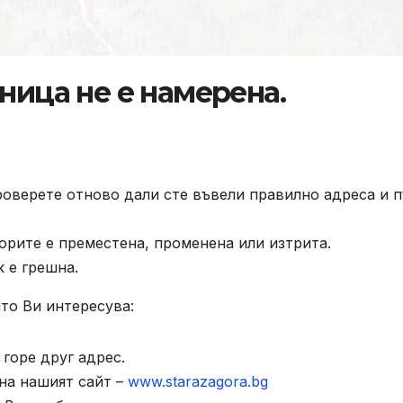
ница не е намерена.
роверете отново дали сте въвели правилно адреса и п
орите е преместена, променена или изтрита.
к е грешна.
то Ви интересува:
горе друг адрес.
на нашият сайт –
www.starazagora.bg