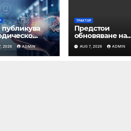
Р
ТРАКТОР
 публикува
Предстои
одическо
обновяване на
зание във
СЕУ: Системата
, 2026
ADMIN
AUG 7, 2026
ADMIN
зка с промени
бъде временно
нованията за
недостъпна на 10 и
ължително
11 август 2026 г.
раняване на
дидати и
стници в
цедури по ЗОП