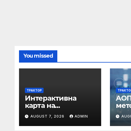
You missed
ТРАКТОР
ТРАКТО
Интерактивна
АОП
карта на
мет
регистрираните
ука
AUGUST 7, 2026
ADMIN
AUG
водни бази по
връ
Черноморието за
в о