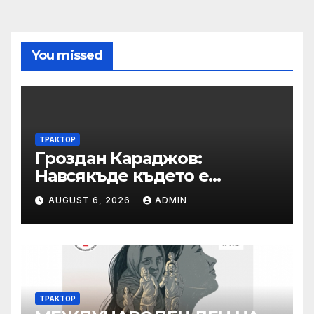
You missed
ТРАКТОР
Гроздан Караджов:
Навсякъде където е
възможна човешка грешка
AUGUST 6, 2026
ADMIN
в железницата, трябва да
има система за вторичен
контрол
ТРАКТОР