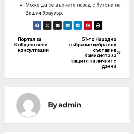
Може да се върнете назад с бутона на
Вашия браузър.
Портал за
51-то Народно
Post
обществени
събрание избра нов
консултации
състав на
navigation
Комисията за
защита на личните
данни
By
admin