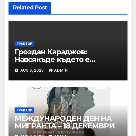
Related Post
ТРАКТОР
Гроздан Караджов:
Навсякъде където е
възможна човешка грешка
AUG 6, 2026
ADMIN
в железницата, трябва да
има система за вторичен
контрол
ТРАКТОР
МЕЖДУНАРОДЕН ДЕН НА
МИГРАНТА – 18 ДЕКЕМВРИ