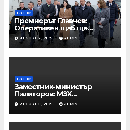
ТРАКТОР
Премиерът Главчев:
Оперативен щаб ще
реорганизира структурите
AUGUST 9, 2026
ADMIN
по границата, за да сме
готови за Шенген
ТРАКТОР
Заместник-министър
Палигоров: МЗХ
предприема комплекс от
AUGUST 8, 2026
ADMIN
мерки за възстановяване
на горите от съхненето и на
полезащитните пояси в