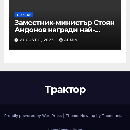
Североизточна България
ТРАКТОР
Заместник-министър Стоян
Андонов награди най-
заслужилите спортисти на
AUGUST 8, 2026
ADMIN
ОСК “Левски”
Трактор
Proudly powered by WordPress
|
Theme:
Newsup
by
Themeansar
.
Home
Sample Page