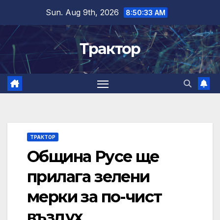
Skip
Sun. Aug 9th, 2026
8:50:34 AM
to
content
Трактор
ТРАКТОР
Община Русе ще
прилага зелени
мерки за по-чист
въздух