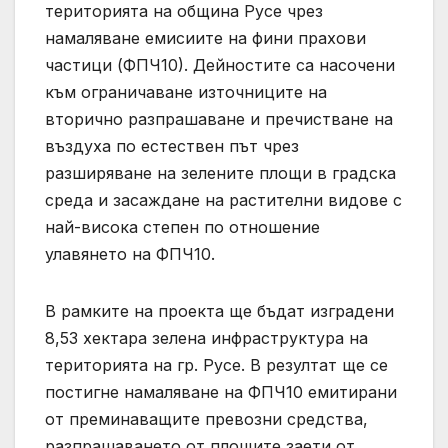
територията на община Русе чрез
намаляване емисиите на фини прахови
частици (ФПЧ10). Дейностите са насочени
към ограничаване източниците на
вторично разпрашаване и пречистване на
въздуха по естествен път чрез
разширяване на зелените площи в градска
среда и засаждане на растителни видове с
най-висока степен по отношение
улавянето на ФПЧ10.
В рамките на проекта ще бъдат изградени
8,53 хектара зелена инфраструктура на
територията на гр. Русе. В резултат ще се
постигне намаляване на ФПЧ10 емитирани
от преминаващите превозни средства,
разпрашаването от площите заети от