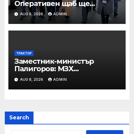
Оперативен щаб ще
реорганизира структурите
AUG 9, 2026
ADMIN
по границата, за да сме
готови за Шенген
ТРАКТОР
Заместник-министър
Палигоров: МЗХ
предприема комплекс от
AUG 8, 2026
ADMIN
мерки за възстановяване на
горите от съхненето и на
полезащитните пояси в
Североизточна България
Search