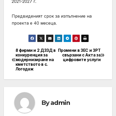
2021-2027 г.
Предвиденият срок за изпълнение на
проекта е 40 месеца.
8 фирми и 2 ДЗЗД в
Промени в ЗЕС и ЗРТ
Post
конкуренция за
свързани с Актa за
модернизиране на
цифровите услуги
navigation
кметството в с.
Логодаж
By
admin