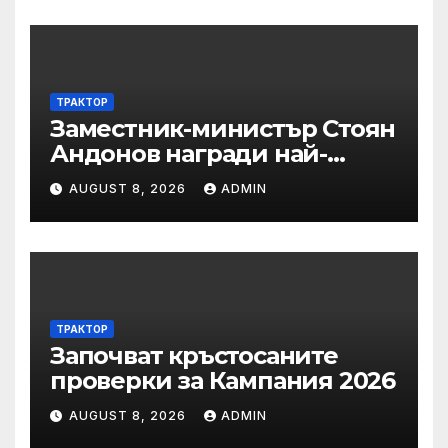
на горите от съхненето и на
полезащитните пояси в
Североизточна България
ТРАКТОР
Заместник-министър Стоян
Андонов награди най-
заслужилите спортисти на
AUGUST 8, 2026
ADMIN
ОСК “Левски”
ТРАКТОР
Започват кръстосаните
проверки за Кампания 2026
AUGUST 8, 2026
ADMIN