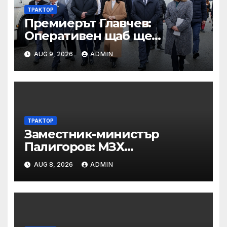
ТРАКТОР
Премиерът Главчев:
Оперативен щаб ще
реорганизира структурите
AUG 9, 2026
ADMIN
по границата, за да сме
готови за Шенген
ТРАКТОР
Заместник-министър
Палигоров: МЗХ
предприема комплекс от
AUG 8, 2026
ADMIN
мерки за възстановяване на
горите от съхненето и на
полезащитните пояси в
Североизточна България