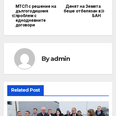
МТСП с решение на
Денят на Земята
Post
дългогодишния
беше отбелязан в
проблем с
БАН
navigation
еднодневните
договори
By
admin
Related Post