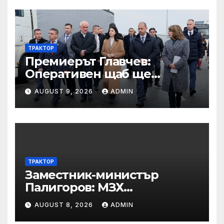
ТРАКТОР
Премиерът Главчев:
Оперативен щаб ще
реорганизира структурите
AUGUST 9, 2026
ADMIN
по границата, за да сме
готови за Шенген
ТРАКТОР
Заместник-министър
Палигоров: МЗХ
предприема комплекс от
AUGUST 8, 2026
ADMIN
мерки за възстановяване