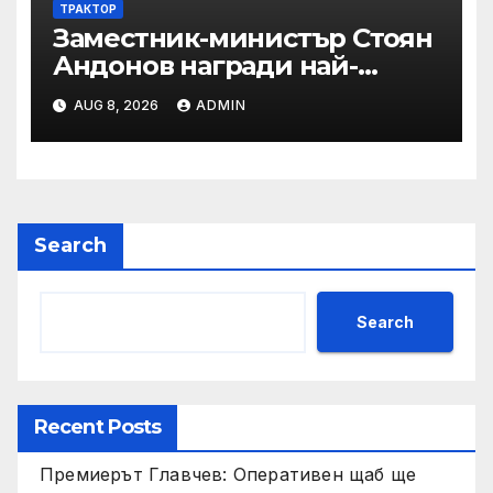
ТРАКТОР
Заместник-министър Стоян
Андонов награди най-
заслужилите спортисти на
AUG 8, 2026
ADMIN
ОСК “Левски”
Search
Search
Recent Posts
Премиерът Главчев: Оперативен щаб ще