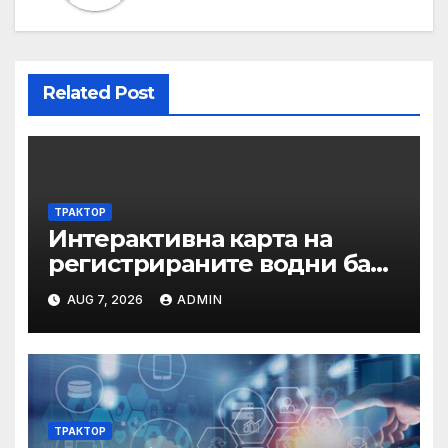
Related Post
ТРАКТОР
Интерактивна карта на
регистрираните водни бази
по Черноморието за летния
AUG 7, 2026
ADMIN
сезон на 2026 г.
ТРАКТОР