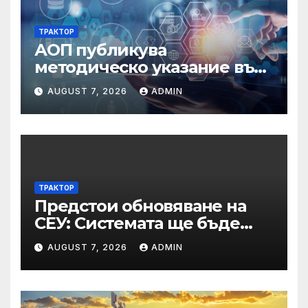
ТРАКТОР
АОП публикува
методическо указание във
връзка с промени в
AUGUST 7, 2026
ADMIN
основанията за
задължително
отстраняване на кандидати
и участници в процедури
по ЗОП
ТРАКТОР
Предстои обновяване на
СЕУ: Системата ще бъде
временно недостъпна на 10
AUGUST 7, 2026
ADMIN
и 11 август 2026 г.