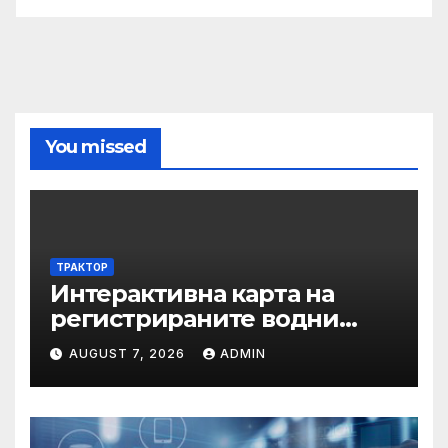
You missed
ТРАКТОР
Интерактивна карта на
регистрираните водни
бази по Черноморието за
AUGUST 7, 2026
ADMIN
летния сезон на 2026 г.