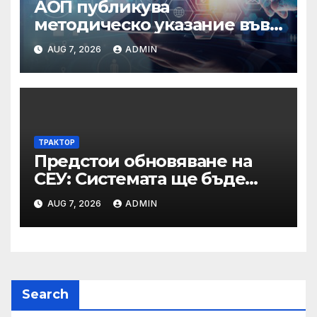
АОП публикува
методическо указание във
връзка с промени в
AUG 7, 2026
ADMIN
основанията за
задължително
отстраняване на кандидати
и участници в процедури
по ЗОП
ТРАКТОР
Предстои обновяване на
СЕУ: Системата ще бъде
временно недостъпна на 10
AUG 7, 2026
ADMIN
и 11 август 2026 г.
Search