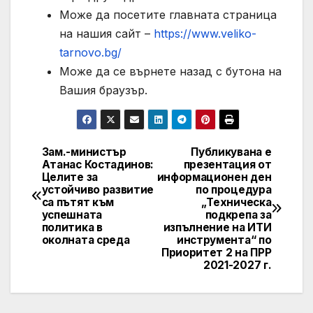
Може да посетите главната страница
на нашия сайт –
https://www.veliko-
tarnovo.bg/
Може да се върнете назад с бутона на
Вашия браузър.
Зам.-министър
Публикувана е
Post
Атанас Костадинов:
презентация от
Целите за
информационен ден
navigation
устойчиво развитие
по процедура
са пътят към
„Техническа
успешната
подкрепа за
политика в
изпълнение на ИТИ
околната среда
инструмента“ по
Приоритет 2 на ПРР
2021-2027 г.