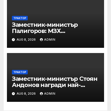
ТРАКТОР
Заместник-министър
Палигоров: МЗХ
предприема комплекс от
AUG 8, 2026
ADMIN
мерки за възстановяване на
горите от съхненето и на
полезащитните пояси в
Североизточна България
ТРАКТОР
Заместник-министър Стоян
Андонов награди най-
заслужилите спортисти на
AUG 8, 2026
ADMIN
ОСК “Левски”