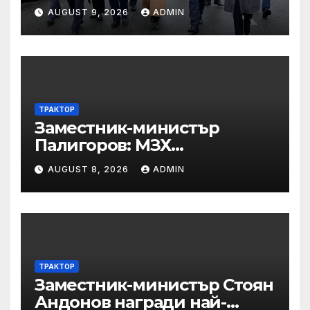
реорганизира структурите
AUGUST 9, 2026
ADMIN
по границата, за да сме
готови за Шенген
ТРАКТОР
Заместник-министър
Палигоров: МЗХ
предприема комплекс от
AUGUST 8, 2026
ADMIN
мерки за възстановяване
на горите от съхненето и на
полезащитните пояси в
Североизточна България
ТРАКТОР
Заместник-министър Стоян
Андонов награди най-