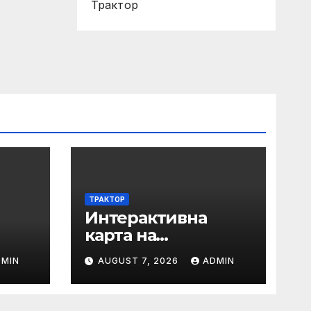
Трактор
ТРАКТОР
Интерактивна
карта на
регистрираните
DMIN
AUGUST 7, 2026
ADMIN
водни бази по
Черноморието за
летния сезон на