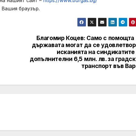
на нашият сайт –
https://www.burgas.bg/
 Вашия браузър.
Благомир Коцев: Само с помощта 
държавата могат да се удовлетвор
исканията на синдикатите
допълнителни 6,5 млн. лв. за градс
транспорт във Вар