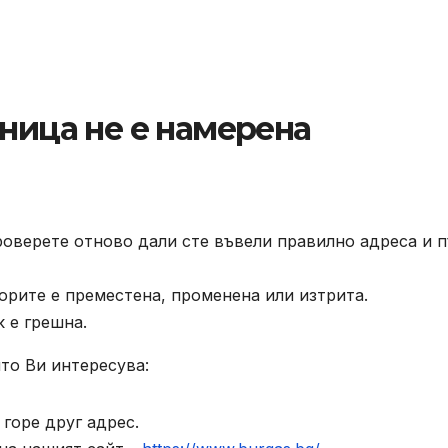
аница не е намерена
роверете отново дали сте въвели правилно адреса и п
орите е преместена, променена или изтрита.
к е грешна.
то Ви интересува:
горе друг адрес.