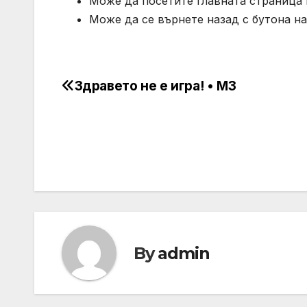
Може да посетите главната страница 
Може да се върнете назад с бутона на
Здравето не е игра! • МЗ
Post
navigation
By
admin