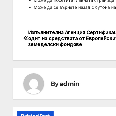
Може да посетите главната страница 
Може да се върнете назад с бутона на
Изпълнителна Агенция Сертифика
Post
одит на средствата от Европейски
navigation
земеделски фондове
By
admin