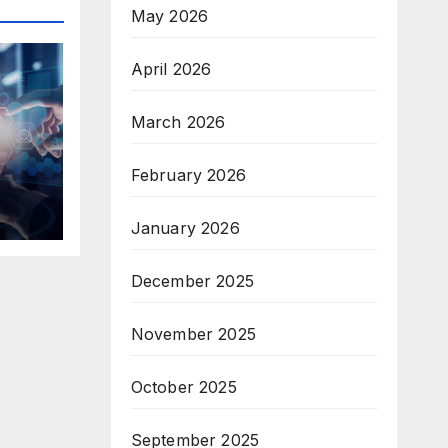
May 2026
April 2026
March 2026
February 2026
ни
January 2026
за
December 2025
а
November 2025
ЗОП
October 2025
September 2025