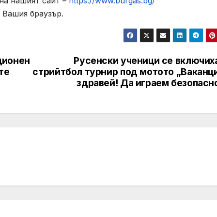
на нашият сайт –
https://www.burgas.bg/
 Вашия браузър.
ционен
Русенски ученици се включиха
те
стрийтбол турнир под мотото „Ваканци
здравей! Да играем безопасн