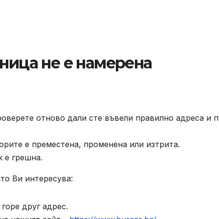
аница не е намерена
роверете отново дали сте въвели правилно адреса и п
орите е преместена, променена или изтрита.
к е грешна.
то Ви интересува:
горе друг адрес.