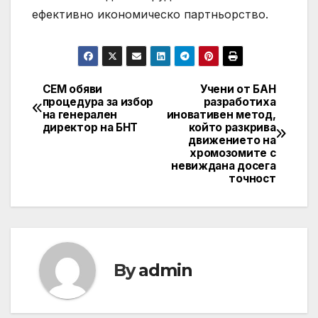
ефективно икономическо партньорство.
СЕМ обяви
Учени от БАН
Post
процедура за избор
разработиха
на генерален
иновативен метод,
navigation
директор на БНТ
който разкрива
движението на
хромозомите с
невиждана досега
точност
By
admin