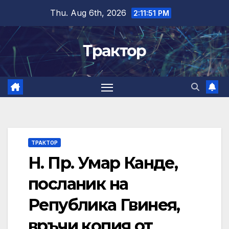
Skip
Thu. Aug 6th, 2026
2:11:52 PM
to
content
Трактор
ТРАКТОР
Н. Пр. Умар Канде,
посланик на
Република Гвинея,
връчи копия от