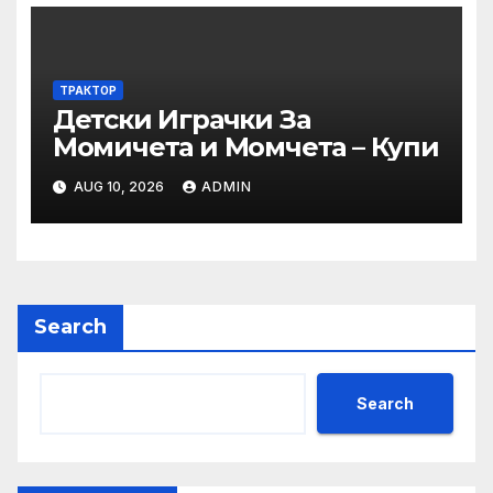
професионално
направление/специалност
от регулираните професии
– пресечни точки и
ТРАКТОР
Детски Играчки За
решения“
Момичета и Момчета – Купи
AUG 10, 2026
ADMIN
Search
Search