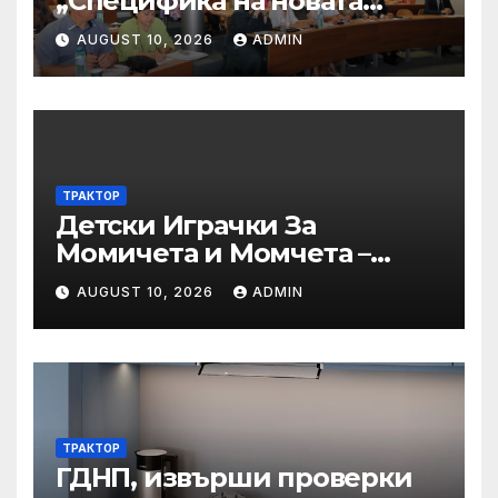
„Специфика на новата
критериална система на
AUGUST 10, 2026
ADMIN
НАОА за програмна
акредитация на
професионално
направление/специалност
от регулираните професии
– пресечни точки и
ТРАКТОР
решения“
Детски Играчки За
Момичета и Момчета –
Купи
AUGUST 10, 2026
ADMIN
ТРАКТОР
ГДНП, извърши проверки