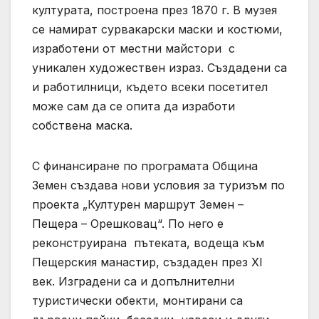
културата, построена през 1870 г. В музея
се намират сурвакарски маски и костюми,
изработени от местни майстори с
уникален художествен израз. Създадени са
и работилници, където всеки посетител
може сам да се опита да изработи
собствена маска.
С финансиране по програмата Община
Земен създава нови условия за туризъм по
проекта „Културен маршрут Земен –
Пещера – Орешковац“. По него е
реконструирана пътеката, водеща към
Пещерския манастир, създаден през XI
век. Изградени са и допълнителни
туристически обекти, монтирани са