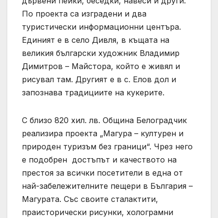
дървени пейки, беседки, навеси и други.
По проекта са изградени и два
туристически информационни центъра.
Единият е в село Дивля, в къщата на
великия български художник Владимир
Димитров – Майстора, който е живял и
рисувал там. Другият е в с. Елов дол и
запознава традициите на кукерите.
С близо 820 хил. лв. Община Белоградчик
реализира проекта „Магура – културен и
природен туризъм без граници“. Чрез него
е подобрен достъпът и качеството на
престоя за всички посетители в една от
най-забележителните пещери в България –
Магурата. Със своите сталактити,
праисторически рисунки, холограмни