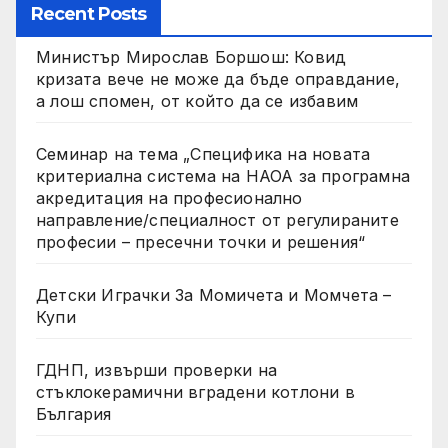
Recent Posts
Министър Мирослав Боршош: Ковид
кризата вече не може да бъде оправдание,
а лош спомен, от който да се избавим
Семинар на тема „Специфика на новата
критериална система на НАОА за програмна
акредитация на професионално
направление/специалност от регулираните
професии – пресечни точки и решения“
Детски Играчки За Момичета и Момчета –
Купи
ГДНП, извърши проверки на
стъклокерамични вградени котлони в
България