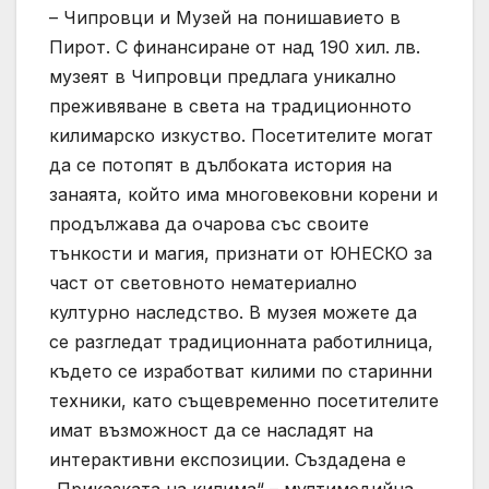
– Чипровци и Музей на понишавието в
Пирот. С финансиране от над 190 хил. лв.
музеят в Чипровци предлага уникално
преживяване в света на традиционното
килимарско изкуство. Посетителите могат
да се потопят в дълбоката история на
занаята, който има многовековни корени и
продължава да очарова със своите
тънкости и магия, признати от ЮНЕСКО за
част от световното нематериално
културно наследство. В музея можете да
се разгледат традиционната работилница,
където се изработват килими по старинни
техники, като същевременно посетителите
имат възможност да се насладят на
интерактивни експозиции. Създадена е