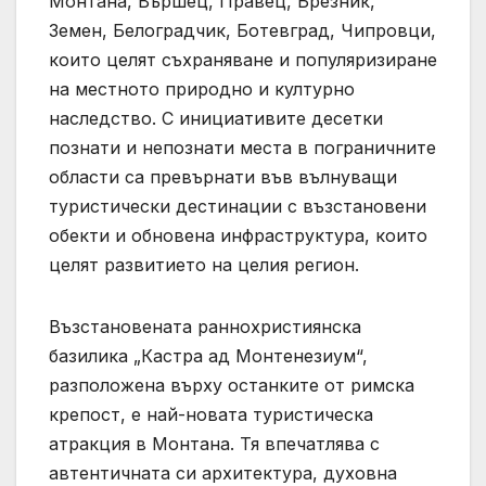
Монтана, Вършец, Правец, Брезник,
Земен, Белоградчик, Ботевград, Чипровци,
които целят съхраняване и популяризиране
на местното природно и културно
наследство. С инициативите десетки
познати и непознати места в пограничните
области са превърнати във вълнуващи
туристически дестинации с възстановени
обекти и обновена инфраструктура, които
целят развитието на целия регион.
Възстановената раннохристиянска
базилика „Кастра ад Монтенезиум“,
разположена върху останките от римска
крепост, е най-новата туристическа
атракция в Монтана. Тя впечатлява с
автентичната си архитектура, духовна