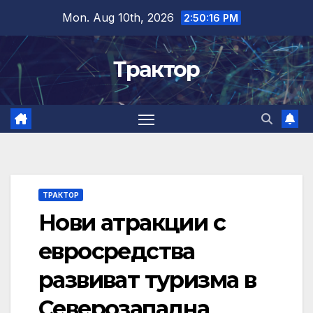
Skip
Mon. Aug 10th, 2026
2:50:17 PM
to
content
Трактор
ТРАКТОР
Нови атракции с
евросредства
развиват туризма в
Северозападна