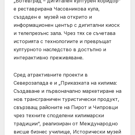
„Ботевград – дигитален културен коридор“
е реставрирана Часовникова кула,
създаден е музей на открито и
информационен център с дигитални киоск
и телепрезънс зала. Чрез тях се съчетава
историята с технологиите и превръщат
културното наследство в достъпно и
интерактивно преживяване.
Сред атрактивните проекти в
Северозапада е и „Приказката на килима:
Създаване и първоначално маркетиране на
нов трансграничен туристически продукт,
свързващ районите на Пирот и Чипровци
чрез техните споделени килимарски
традиции“, реализиран от Международно
висше бизнес училище, Исторически музей