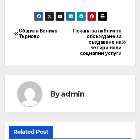
Община Велико
Покана за публично
Post
Търново
обсъждане за
създаване на
navigation
четири нови
социални услуги
By
admin
Related Post