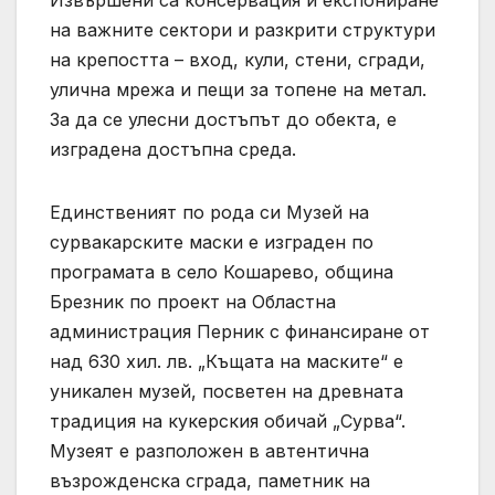
Извършени са консервация и експониране
на важните сектори и разкрити структури
на крепостта – вход, кули, стени, сгради,
улична мрежа и пещи за топене на метал.
За да се улесни достъпът до обекта, е
изградена достъпна среда.
Единственият по рода си Музей на
сурвакарските маски е изграден по
програмата в село Кошарево, община
Брезник по проект на Областна
администрация Перник с финансиране от
над 630 хил. лв. „Къщата на маските“ е
уникален музей, посветен на древната
традиция на кукерския обичай „Сурва“.
Музеят е разположен в автентична
възрожденска сграда, паметник на