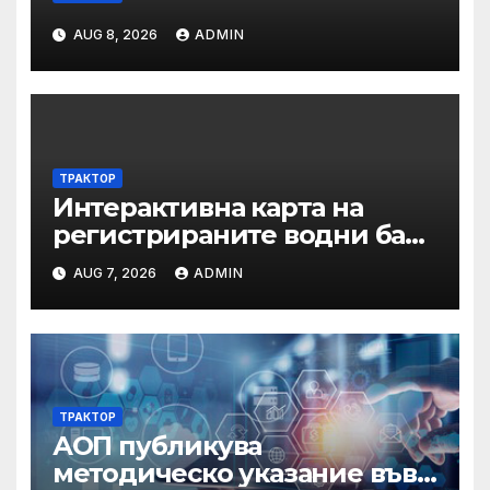
AUG 8, 2026
ADMIN
ТРАКТОР
Интерактивна карта на
регистрираните водни бази
по Черноморието за летния
AUG 7, 2026
ADMIN
сезон на 2026 г.
ТРАКТОР
АОП публикува
методическо указание във