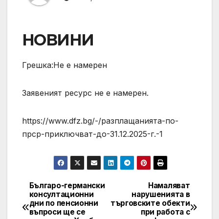
НОВИНИ
Грешка:Не е намерен
Заявеният ресурс не е намерен.
https://www.dfz.bg/-/разплащанията-по-
прср-приключват-до-31.12.2025-г.-1
Българо-германски
Намаляват
Post
консултационни
нарушенията в
дни по пенсионни
търговските обекти
navigation
въпроси ще се
при работа с