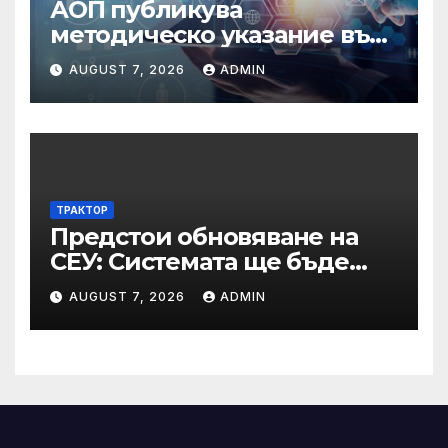
АОП публикува
методическо указание във
връзка с промени в
AUGUST 7, 2026
ADMIN
основанията за
задължително
отстраняване на кандидати
и участници в процедури
по ЗОП
ТРАКТОР
Предстои обновяване на
СЕУ: Системата ще бъде
временно недостъпна на 10
AUGUST 7, 2026
ADMIN
и 11 август 2026 г.