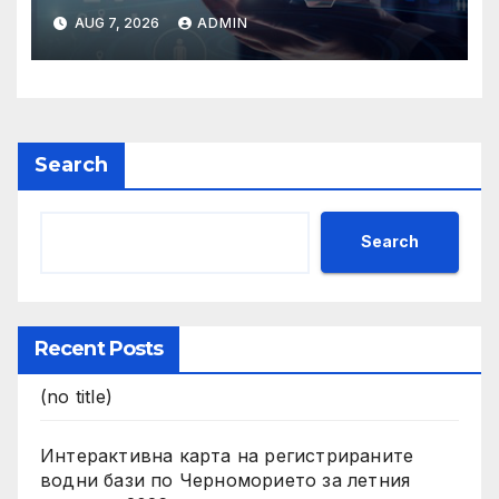
връзка с промени в
AUG 7, 2026
ADMIN
основанията за
задължително
отстраняване на кандидати
и участници в процедури
по ЗОП
Search
Search
Recent Posts
(no title)
Интерактивна карта на регистрираните
водни бази по Черноморието за летния