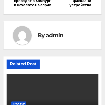
проведат в Хамбург
фискални
в началото на април
устройства
By
admin
Related Post
ТРАКТОР