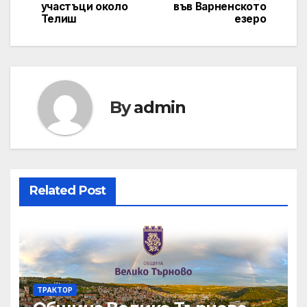
navigation
участъци около
във Варненското
Телиш
езеро
By
admin
Related Post
ТРАКТОР