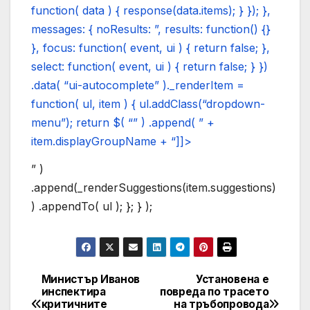
function( data ) { response(data.items); } }); },
messages: { noResults: ”, results: function() {}
}, focus: function( event, ui ) { return false; },
select: function( event, ui ) { return false; } })
.data( “ui-autocomplete” )._renderItem =
function( ul, item ) { ul.addClass(“dropdown-
menu”); return $( “” ) .append( ” +
item.displayGroupName + “]]>
” )
.append(_renderSuggestions(item.suggestions)
) .appendTo( ul ); }; } );
Министър Иванов
Установена е
Post
инспектира
повреда по трасето
критичните
на тръбопровода