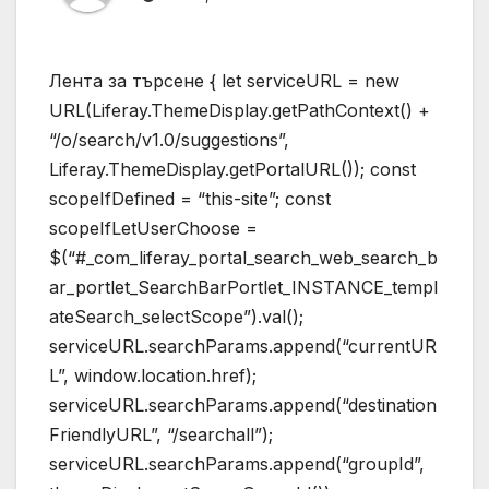
Лента за търсене { let serviceURL = new
URL(Liferay.ThemeDisplay.getPathContext() +
“/o/search/v1.0/suggestions”,
Liferay.ThemeDisplay.getPortalURL()); const
scopeIfDefined = “this-site”; const
scopeIfLetUserChoose =
$(“#_com_liferay_portal_search_web_search_b
ar_portlet_SearchBarPortlet_INSTANCE_templ
ateSearch_selectScope”).val();
serviceURL.searchParams.append(“currentUR
L”, window.location.href);
serviceURL.searchParams.append(“destination
FriendlyURL”, “/searchall”);
serviceURL.searchParams.append(“groupId”,