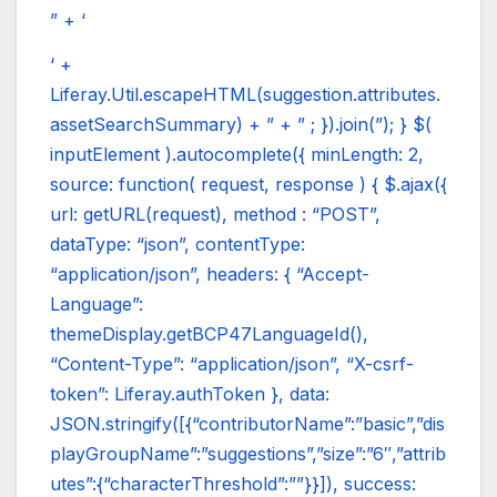
” + ‘
‘ +
Liferay.Util.escapeHTML(suggestion.attributes.
assetSearchSummary) + ” + ” ; }).join(”); } $(
inputElement ).autocomplete({ minLength: 2,
source: function( request, response ) { $.ajax({
url: getURL(request), method : “POST”,
dataType: “json”, contentType:
“application/json”, headers: { “Accept-
Language”:
themeDisplay.getBCP47LanguageId(),
“Content-Type”: “application/json”, “X-csrf-
token”: Liferay.authToken }, data:
JSON.stringify([{“contributorName”:”basic”,”dis
playGroupName”:”suggestions”,”size”:”6″,”attrib
utes”:{“characterThreshold”:””}}]), success: