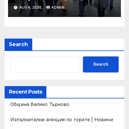
реорганизира структурите
AUG 9, 2026
ADMIN
по границата, за да сме
готови за Шенген
Search
Search
Recent Posts
Община Велико Търново
Изпълнителна агенция по горите | Новини