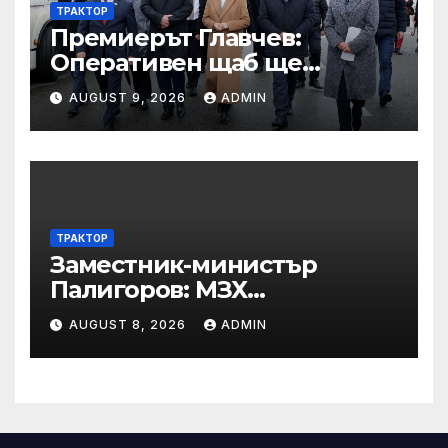
ТРАКТОР
Премиерът Главчев:
Оперативен щаб ще
реорганизира структурите
AUGUST 9, 2026
ADMIN
по границата, за да сме
готови за Шенген
ТРАКТОР
Заместник-министър
Палигоров: МЗХ
предприема комплекс от
AUGUST 8, 2026
ADMIN
мерки за възстановяване
на горите от съхненето и на
полезащитните пояси в
Североизточна България