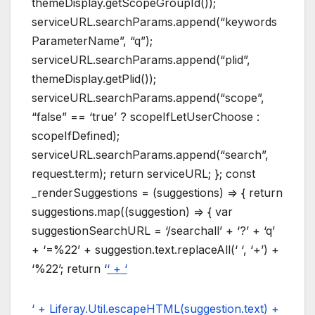
themeDisplay.getScopeGroupId());
serviceURL.searchParams.append(“keywords
ParameterName”, “q”);
serviceURL.searchParams.append(“plid”,
themeDisplay.getPlid());
serviceURL.searchParams.append(“scope”,
“false” == ‘true’ ? scopeIfLetUserChoose :
scopeIfDefined);
serviceURL.searchParams.append(“search”,
request.term); return serviceURL; }; const
_renderSuggestions = (suggestions) => { return
suggestions.map((suggestion) => { var
suggestionSearchURL = ‘/searchall’ + ‘?’ + ‘q’
+ ‘=%22’ + suggestion.text.replaceAll(‘ ‘, ‘+’) +
‘%22’; return ‘
‘ + ‘
‘ + Liferay.Util.escapeHTML(suggestion.text) +