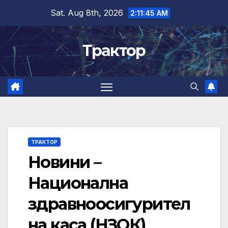
Skip
Sat. Aug 8th, 2026
2:11:46 AM
to
content
Трактор
ТРАКТОР
Новини –
Национална
здравноосигурител
на каса (НЗОК)