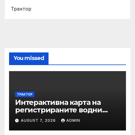
Трактор
You missed
ТРАКТОР
Интерактивна карта на
регистрираните водни
бази по Черноморието за
AUGUST 7, 2026
ADMIN
летния сезон на 2026 г.