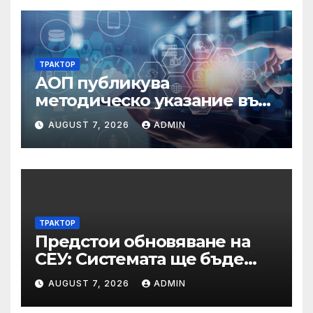
ТРАКТОР
АОП публикува
методическо указание във
връзка с промени в
AUGUST 7, 2026
ADMIN
основанията за
задължително
отстраняване на кандидати
и участници в процедури
по ЗОП
ТРАКТОР
Предстои обновяване на
СЕУ: Системата ще бъде
временно недостъпна на 10
AUGUST 7, 2026
ADMIN
и 11 август 2026 г.