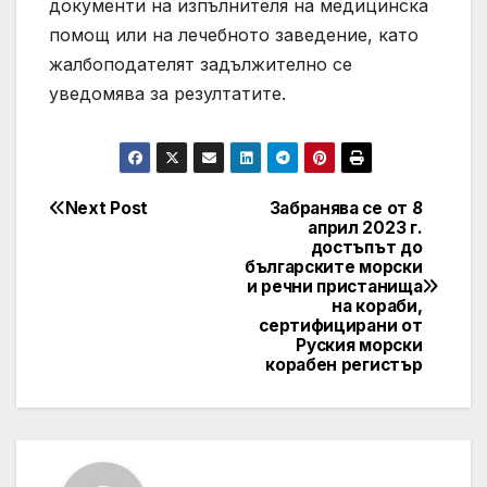
документи на изпълнителя на медицинска
помощ или на лечебното заведение, като
жалбоподателят задължително се
уведомява за резултатите.
Next Post
Забранява се от 8
Post
април 2023 г.
достъпът до
navigation
българските морски
и речни пристанища
на кораби,
сертифицирани от
Руския морски
корабен регистър