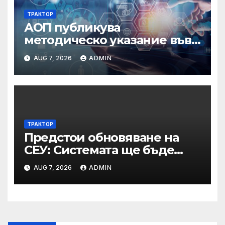
ТРАКТОР
АОП публикува
методическо указание във
връзка с промени в
AUG 7, 2026
ADMIN
основанията за
задължително
отстраняване на кандидати
и участници в процедури
по ЗОП
ТРАКТОР
Предстои обновяване на
СЕУ: Системата ще бъде
временно недостъпна на 10
AUG 7, 2026
ADMIN
и 11 август 2026 г.