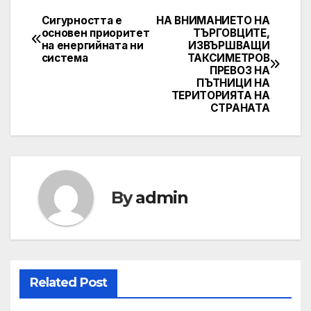
Сигурността е
НА ВНИМАНИЕТО НА
Post
основен приоритет
ТЪРГОВЦИТЕ,
на енергийната ни
ИЗВЪРШВАЩИ
navigation
система
ТАКСИМЕТРОВ
ПРЕВОЗ НА
ПЪТНИЦИ НА
ТЕРИТОРИЯТА НА
СТРАНАТА
By
admin
Related Post