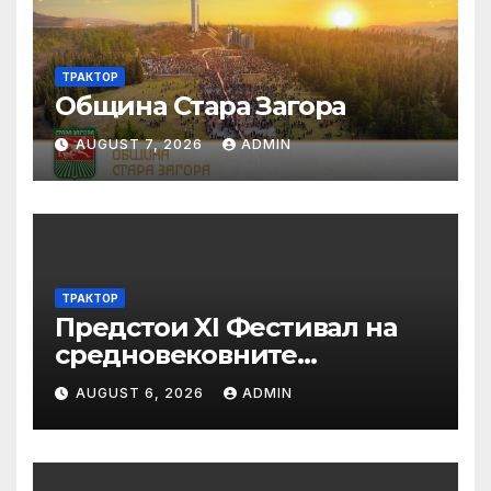
ТРАКТОР
Община Стара Загора
AUGUST 7, 2026
ADMIN
ТРАКТОР
Предстои XI Фестивал на
средновековните
традиции, бит и култура
AUGUST 6, 2026
ADMIN
„Калето