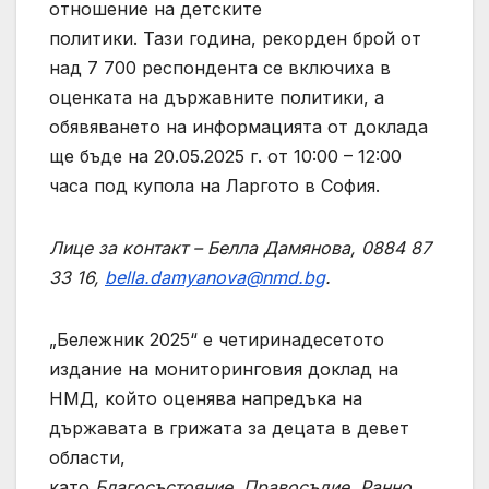
отношение на детските
политики. Тази година, рекорден брой от
над 7 700 респондента се включиха в
оценката на държавните политики, а
обявяването на информацията от доклада
ще бъде на 20.05.2025 г. от 10:00 – 12:00
часа под купола на Ларгото в София.
Лице за контакт – Белла Дамянова, 0884 87
33 16,
bella.damyanova@nmd.bg
.
„Бележник 2025“ е четиринадесетото
издание на мониторинговия доклад на
НМД, който оценява напредъка на
държавата в грижата за децата в девет
области,
като
Благосъстояние
,
Правосъдие
,
Ранно