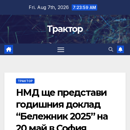
Skip
Fri. Aug 7th, 2026
7:23:59 AM
to
content
Трактор
ТРАКТОР
НМД ще представи
годишния доклад
“Бележник 2025” на
20 май в София