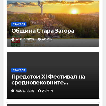
ТРАКТОР
Община Стара Загора
AUG 7, 2026
ADMIN
ТРАКТОР
Предстои XI Фестивал на
средновековните
традиции, бит и култура
AUG 6, 2026
ADMIN
„Калето