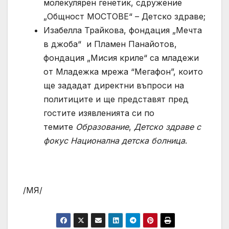
молекулярен генетик, сдружение
„Общност МОСТОВЕ“ – Детско здраве;
Изабелла Трайкова, фондация „Мечта
в джоба“ и Пламен Панайотов,
фондация „Мисия криле“ са младежи
от Младежка мрежа “Мегафон”, които
ще зададат директни въпроси на
политицитe и ще представят пред
гостите изявленията си по
темите
Образование
,
Детско здраве с
фокус Национална детска болница
.
/МЯ/