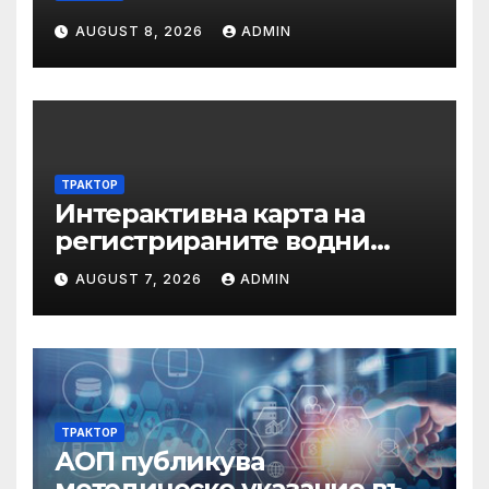
AUGUST 8, 2026
ADMIN
ТРАКТОР
Интерактивна карта на
регистрираните водни
бази по Черноморието за
AUGUST 7, 2026
ADMIN
летния сезон на 2026 г.
ТРАКТОР
АОП публикува
методическо указание във