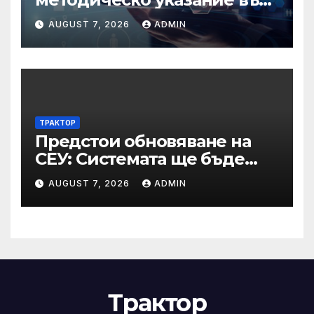
връзка с промени в
AUGUST 7, 2026
ADMIN
основанията за
задължително
отстраняване на кандидати
и участници в процедури
по ЗОП
ТРАКТОР
Предстои обновяване на
СЕУ: Системата ще бъде
временно недостъпна на 10
AUGUST 7, 2026
ADMIN
и 11 август 2026 г.
Трактор