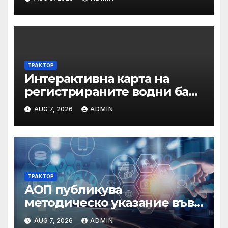
ТРАКТОР
Интерактивна карта на
регистрираните водни бази
по Черноморието за летния
AUG 7, 2026
ADMIN
сезон на 2026 г.
ТРАКТОР
АОП публикува
методическо указание във
връзка с промени в
AUG 7, 2026
ADMIN
основанията за