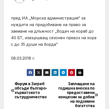
пред ИА „Морска администрация” за
нуждите на придобиване на право за
заемане на длъжност „Водач на кораб до
40 БТ, извършващ сезонен превоз на хора
с до 35 души на борда”
08.03.2018 г.
Форум в Загреб
Заплащане на
Post
обсъди българо-
годишна вноска по
хърватското
предоставени
navigation
сътрудничество
концесии за добив
на подземни
богатства