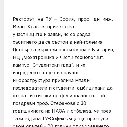
Ректорът на ТУ – София, проф. дн инж.
Иван Кралов приветства
участниците и заяви, че се радва
събитието да се състои в най-големия
Център за върхови постижения в България,
НЦ „Мехатроника и чисти технологии“,
кампус „Студентски град“, и че
изградената върхова научна
инфраструктура привлича млади
изследователи и студенти, амбицирани да
станат истински професионалисти. Той
поздрави проф. Стефанова с 30-
годишнината на НАОА и отбеляза, че през
тази година ТУ-София също ще празнува
свой юбилей – 80 години от създаването