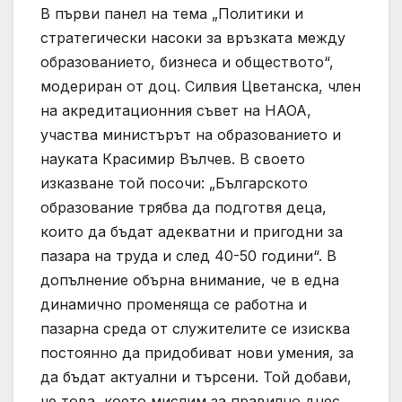
В първи панел на тема „Политики и
стратегически насоки за връзката между
образованието, бизнеса и обществото“,
модериран от доц. Силвия Цветанска, член
на акредитационния съвет на НАОА,
участва министърът на образованието и
науката Красимир Вълчев. В своето
изказване той посочи: „Българското
образование трябва да подготвя деца,
които да бъдат адекватни и пригодни за
пазара на труда и след 40-50 години“. В
допълнение обърна внимание, че в една
динамично променяща се работна и
пазарна среда от служителите се изисква
постоянно да придобиват нови умения, за
да бъдат актуални и търсени. Той добави,
че това, което мислим за правилно днес,