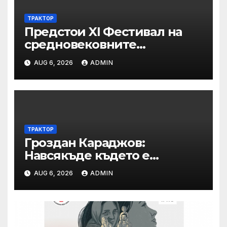
ТРАКТОР
Предстои XI Фестивал на
средновековните
традиции, бит и култура
AUG 6, 2026
ADMIN
„Калето
ТРАКТОР
Гроздан Караджов:
Навсякъде където е
възможна човешка грешка
AUG 6, 2026
ADMIN
в железницата, трябва да
има система за вторичен
контрол