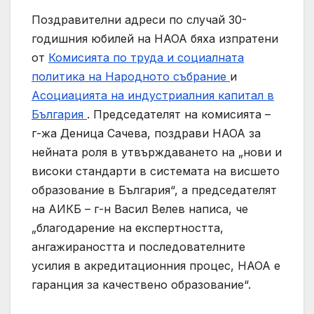
Поздравителни адреси по случай 30-
годишния юбилей на НАОА бяха изпратени
от
Комисията по труда и социалната
политика на Народното събрание
и
Асоциацията на индустриалния капитал в
България
. Председателят на комисията –
г-жа Деница Сачева, поздрави НАОА за
нейната роля в утвърждаването на „нови и
високи стандарти в системата на висшето
образование в България“, а председателят
на АИКБ – г-н Васил Велев написа, че
„благодарение на експертността,
ангажираността и последователните
усилия в акредитационния процес, НАОА е
гаранция за качествено образование“.