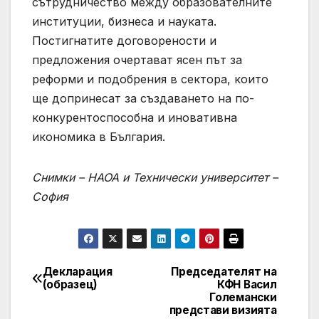
сътрудничество между образователните
институции, бизнеса и науката.
Постигнатите договорености и
предложения очертават ясен път за
реформи и подобрения в сектора, които
ще допринесат за създаването на по-
конкурентоспособна и иновативна
икономика в България.
Снимки – НАОА и Технически университет –
София
Декларация
Председателят на
Post
(образец)
КФН Васил
Големански
navigation
представи визията