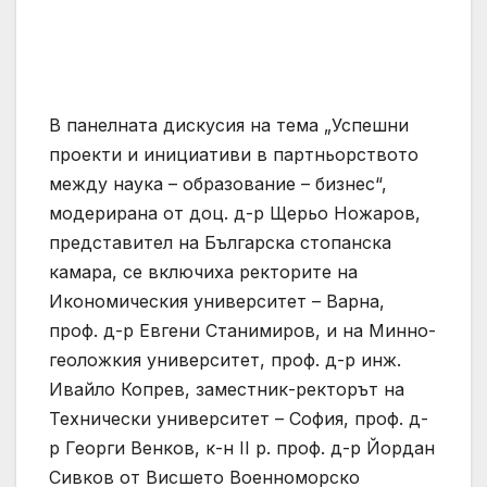
В панелната дискусия на тема „Успешни
проекти и инициативи в партньорството
между наука – образование – бизнес“,
модерирана от доц. д-р Щерьо Ножаров,
представител на Българска стопанска
камара, се включиха ректорите на
Икономическия университет – Варна,
проф. д-р Евгени Станимиров, и на Минно-
геоложкия университет, проф. д-р инж.
Ивайло Копрев, заместник-ректорът на
Технически университет – София, проф. д-
р Георги Венков, к-н II р. проф. д-р Йордан
Сивков от Висшето Военноморско