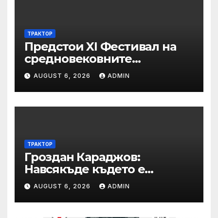
ТРАКТОР
Предстои XI Фестивал на
средновековните
традиции, бит и култура
AUGUST 6, 2026
ADMIN
„Калето
ТРАКТОР
Гроздан Караджов:
Навсякъде където е
възможна човешка грешка
AUGUST 6, 2026
ADMIN
в железницата, трябва да
има система за вторичен
контрол