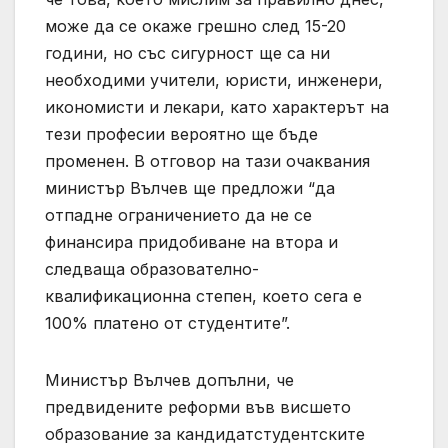
може да се окаже грешно след 15-20
години, но със сигурност ще са ни
необходими учители, юристи, инженери,
икономисти и лекари, като характерът на
тези професии вероятно ще бъде
променен. В отговор на тази очаквания
министър Вълчев ще предложи “да
отпадне ограничението да не се
финансира придобиване на втора и
следваща образователно-
квалификационна степен, което сега е
100% платено от студентите”.
Министър Вълчев допълни, че
предвидените реформи във висшето
образование за кандидатстудентските