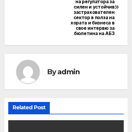
на регулатора за
силен и устойчив
застрахователен
сектор в полза на
хората и бизнеса в
свое интервю за
бюлетина на АБЗ
By
admin
Related Post