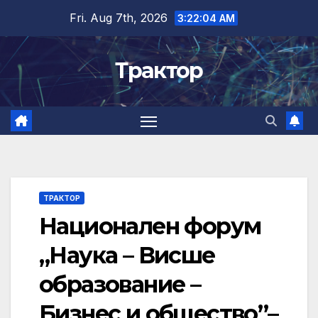
Skip
Fri. Aug 7th, 2026
3:22:06 AM
to
content
Трактор
ТРАКТОР
Национален форум
„Наука – Висше
образование –
Бизнес и общество”–