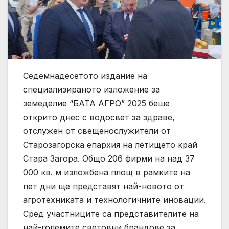
Седемнадесетото издание на
специализираното изложение за
земеделие “БАТА АГРО” 2025 беше
открито днес с водосвет за здраве,
отслужен от свещенослужители от
Старозагорска епархия на летището край
Стара Загора. Общо 206 фирми на над 37
000 кв. м изложбена площ в рамките на
пет дни ще представят най-новото от
агротехниката и технологичните иновации.
Сред участниците са представителите на
най-големите световни брандове за