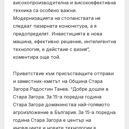
високопроизводителна и високоефективна
техника са особено важни.
Модернизацията на стопанствата не
следват пазарната конюнктура, а я
предопределят. Инвестицията в нова
машина, ефективно решение, интелигентна
технология, е действие с визия”,
коментира още той.
Приветствие към присъстващите отправи
и заместник-кметът на Община Стара
Загора Радостин Танев. “Добре дошли в
Стара Загора. За 15-а поредна година
Стара Загора домакинства най-голямото
агроизложение в България. За 15-а поредна
година Стара Загора е център на
иновациите и новите технологии в