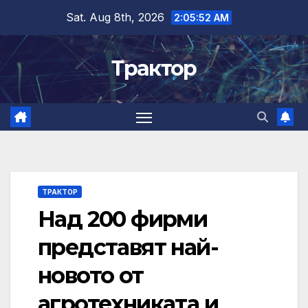
Skip
Sat. Aug 8th, 2026
2:05:53 AM
to
content
Трактор
ТРАКТОР
Над 200 фирми
представят най-
новото от
агротехниката и