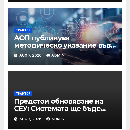
ТРАКТОР
АОП публикува
методическо указание във
връзка с промени в
AUG 7, 2026
ADMIN
основанията за
задължително
отстраняване на кандидати
и участници в процедури
по ЗОП
ТРАКТОР
Предстои обновяване на
СЕУ: Системата ще бъде
временно недостъпна на 10
AUG 7, 2026
ADMIN
и 11 август 2026 г.