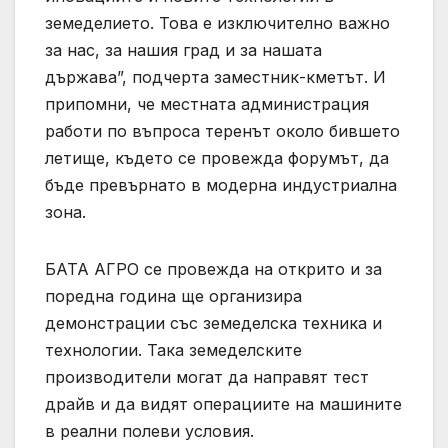
земеделието. Това е изключително важно
за нас, за нашия град и за нашата
държава”, подчерта заместник-кметът. И
припомни, че местната администрация
работи по въпроса теренът около бившето
летище, където се провежда форумът, да
бъде превърнато в модерна индустриална
зона.
БАТА АГРО се провежда на открито и за
поредна година ще организира
демонстрации със земеделска техника и
технологии. Така земеделските
производители могат да направят тест
драйв и да видят операциите на машините
в реални полеви условия.