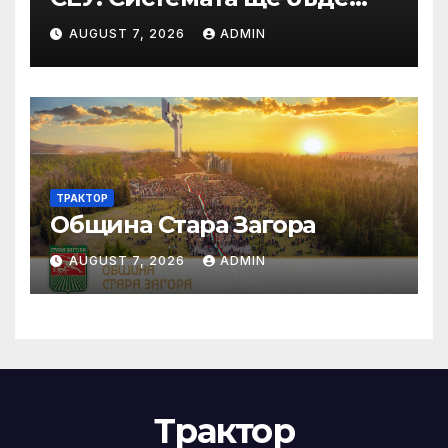
временно недостъпна на 10
AUGUST 7, 2026
ADMIN
и 11 август 2026 г.
ТРАКТОР
Община Стара Загора
AUGUST 7, 2026
ADMIN
Трактор