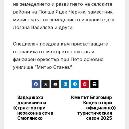
на земеделието и развитието на селските
райони на Полша Яцек Черняк, заместник-
министърът на земеделието и храните д-р
Лозана Василева и други.
Специален поздрав към присъстващите
отправиха от мажоретен състав и
фанфарен оркестър при Пето основно
училище “Митьо Станев”.
Задържаха
Кметът Благомир
Post
дървесина и
Коцев откри
трактор при
официално
navigation
незаконна сеч в
туристическия
Смолянско
сезон 2025