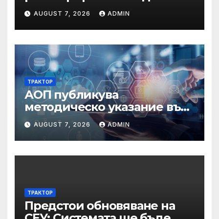
бази по Черноморието за
AUGUST 7, 2026
ADMIN
летния сезон на 2026 г.
ТРАКТОР
АОП публикува
методическо указание във
връзка с промени в
AUGUST 7, 2026
ADMIN
основанията за
задължително
отстраняване на кандидати
и участници в процедури
по ЗОП
ТРАКТОР
Предстои обновяване на
СЕУ: Системата ще бъде