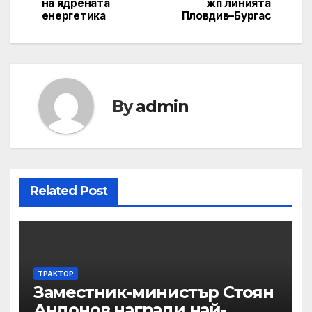
navigation
на ядрената
жп линията
енергетика
Пловдив–Бургас
By
admin
Related Post
ТРАКТОР
Заместник-министър Стоян
Андонов награди най-