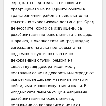
евро, като средствата са вложени в
превръщането на пещерните обекти в
трансграничния район в привлекателна
тематична туристическа дестинация. Сред
дейностите, които са извършени, са
рехабилитация на осветлението в пещера
Шаренка, в околностите на град Мадан;
изграждане на арка под формата на
надземна изкуствена скала и на
декоративни стълби; ремонт на
съществуващ декоративен мост;
поставени са нови декоративни огради от
импрегниран дървен материал, както и
пейки, имитиращи изкуствени скали. В
Ягодинската пещера също е направена
рехабилитация на осветлението;
подменени са парапетите с нови от