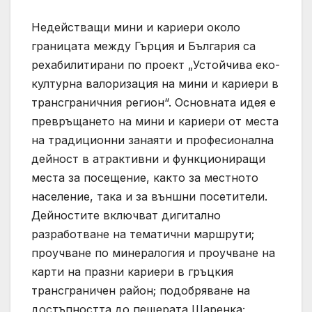
Недействащи мини и кариери около
границата между Гърция и България са
рехабилитирани по проект „Устойчива еко-
културна валоризация на мини и кариери в
трансграничния регион“. Основната идея е
превръщането на мини и кариери от места
на традиционни занаяти и професионална
дейност в атрактивни и функциониращи
места за посещение, както за местното
население, така и за външни посетители.
Дейностите включват дигитално
разработване на тематични маршрути;
проучване по минералогия и проучване на
карти на празни кариери в гръцкия
трансграничен район; подобряване на
достъпността до пещерата Шаренка;