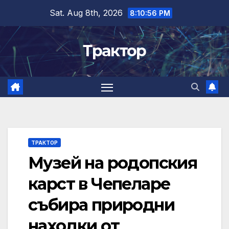
Skip
Sat. Aug 8th, 2026
8:10:57 PM
to
content
Трактор
ТРАКТОР
Музей на родопския
карст в Чепеларе
събира природни
находки от