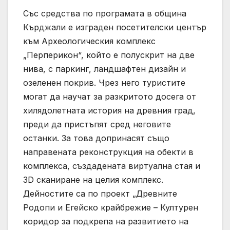
Със средства по програмата в община
Кърджали е изграден посетителски център
към Археологическия комплекс
„Перперикон“, който е полускрит на две
нива, с паркинг, ландшафтен дизайн и
озеленен покрив. Чрез него туристите
могат да научат за разкритото досега от
хилядолетната история на древния град,
преди да пристъпят сред неговите
останки. За това допринасят също
направената реконструкция на обекти в
комплекса, създадената виртуална стая и
3D сканиране на целия комплекс.
Дейностите са по проект „Древните
Родопи и Егейско крайбрежие – Културен
коридор за подкрепа на развитието на