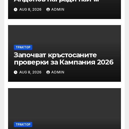
заслужилите спортисти на
AUG 8, 2026
ADMIN
ОСК “Левски”
ТРАКТОР
Започват кръстосаните
проверки за Кампания 2026
AUG 8, 2026
ADMIN
ТРАКТОР