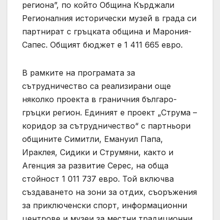
региона”, по който Община Кърджали
Регионалния исторически музей в града си
партнират с гръцката община и Марония-
Сапес. Общият бюджет е 1 411 665 евро.
В рамките на програмата за
сътрудничество са реализирани още
няколко проекта в граничния българо-
гръцки регион. Единият е проект „Струма –
коридор за сътрудничество“ с партньори
общините Симитли, Емануил Папа,
Ираклея, Сидики и Струмяни, както и
Агенция за развитие Серес, на обща
стойност 1 011 737 евро. Той включва
създаването на зони за отдих, съоръжения
за приключенски спорт, информационни
центрове и музеи за местни традиционни