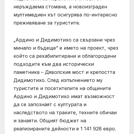
неръждаема стомана, а новоизграден
мултимедиен кът осигурява по-интересно
преживяване за туристите.
„Ардино и Дидимотихо са свързани чрез
минало и бъдеще“ е името на проект, чрез
който са рехабилитирани и облагородени
подходите към два исторически
паметника – Дяволския мост и крепостта
Дидимотихо. След изпълнението му
туристите и посетителите на общините
Ардино и Дидимотихо имат възможност
да се запознаят с културата и
наследството на траките, техните обичаи
и занаяти. Общият бюджет на
реализираните дейности е 1 141 928 евро.