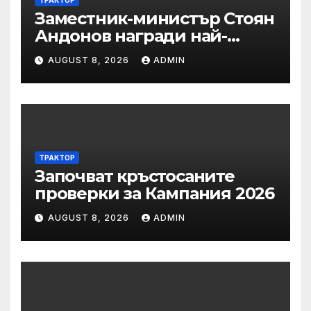
ТРАКТОР
Заместник-министър Стоян
Андонов награди най-
заслужилите спортисти на
AUGUST 8, 2026
ADMIN
ОСК “Левски”
ТРАКТОР
Започват кръстосаните
проверки за Кампания 2026
AUGUST 8, 2026
ADMIN