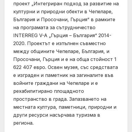
проект „Интегриран подход за развитие на
културни и природни обекти в Чепеларе,
България и Просочани, Гърция“ в рамките
на програмата за сътрудничество
INTERREG V-A „Гърция – България“ 2014-
2020. Проектът е изпълнен съвместно
между общините Чепеларе, България, и
Просочани, Гърция и е на обща стойност 1
622 407 евро. Освен музея, със средствата
е изграден и паметник на загиналите във
войните граждани на Чепеларе и е
рехабилитирано площадното
пространство в града. Запазването на
местната култура, паметници, природни и
други ресурси насърчава туризма в
региона.