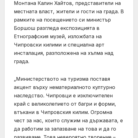
Монтана Калин Хайтов, представители на
местната власт, жители и гости на града. В
рамките на посещението си министър
Боршош разгледа експозицията в
Етнографския музей, изложбата на
Чипровски килими и специална арт
инсталация, разположена на хълма над
града.
„Министерството на туризма поставя
акцент върху нематериалното културно
наследство. Чипровци е изключителен
край с великолепието от багри и форми,
втъкани в Чипровския килим. Огромна
чест за нас, които служим на държавата, е
да работим за запазване на това и да го
развиваме. Това невероятно творение –