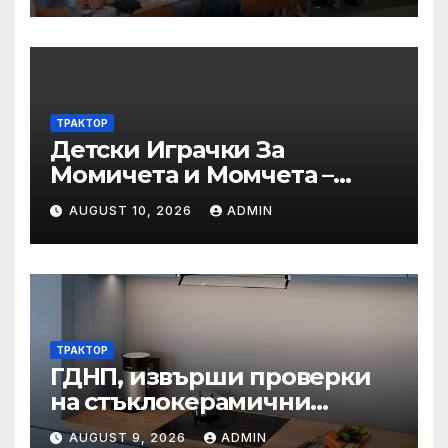
акредитация на
професионално
направление/специалност
от регулираните професии
– пресечни точки и
ТРАКТОР
решения“
Детски Играчки За
Момичета и Момчета –
Купи
AUGUST 10, 2026
ADMIN
ТРАКТОР
ГДНП, извърши проверки
на стъклокерамични
вградени котлони в
AUGUST 9, 2026
ADMIN