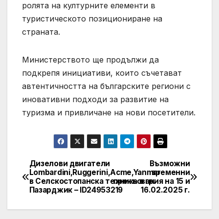
ролята на културните елементи в
туристическото позициониране на
страната.
Министерството ще продължи да
подкрепя инициативи, които съчетават
автентичността на българските региони с
иновативни подходи за развитие на
туризма и привличане на нови посетители.
Дизелови двигатели
Възможни
Post
Lombardini,Ruggerini,Acme,Yanmar
временни
в Селскостопанска техника в гр.
прекъсвания на 15 и
navigation
Пазарджик – ID24953219
16.02.2025 г.