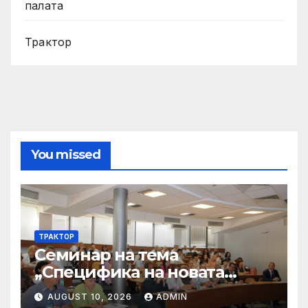
палата
Трактор
You missed
ТРАКТОР
Семинар на тема
„Специфика на новата
критериална система на
AUGUST 10, 2026
ADMIN
НАОА за програмна