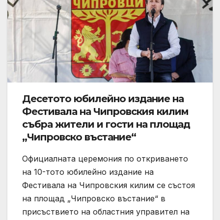
Десетото юбилейно издание на
Фестивала на Чипровския килим
събра жители и гости на площад
„Чипровско въстание“
Официалната церемония по откриването
на 10-тото юбилейно издание на
Фестивала на Чипровския килим се състоя
на площад „Чипровско въстание“ в
присъствието на областния управител на