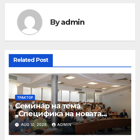
By
admin
Related Post
ТРАКТОР
Семинар на тема
„Специфика на новата
критериална система на
AUG 10, 2026
ADMIN
НАОА за програмна
акредитация на