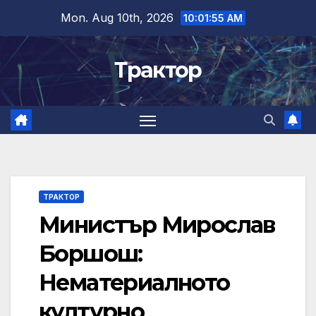
Skip
Mon. Aug 10th, 2026
10:01:56 AM
to
content
Трактор
ТРАКТОР
Министър Мирослав
Боршош:
Нематериалното
културно