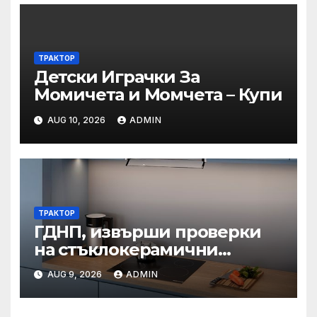
професионално
направление/специалност
от регулираните професии
– пресечни точки и
ТРАКТОР
Детски Играчки За
решения“
Момичета и Момчета – Купи
AUG 10, 2026
ADMIN
ТРАКТОР
ГДНП, извърши проверки
на стъклокерамични
вградени котлони в
AUG 9, 2026
ADMIN
България