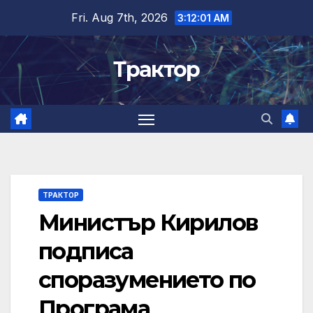
Skip
Fri. Aug 7th, 2026
3:12:02 AM
to
content
Трактор
ТРАКТОР
Министър Кирилов
подписа
споразумението по
Програма