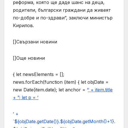
реформа, която ще даде шанс на деца,
родители, български граждани да живеят
по-добре и по-здрави”, заключи министър
Кирилов.
[]Свързани новини
[]Още новини
{ let newsElements = [];
news.forEach(function (item) { let objDate =
new Date(item.date); let anchor = ‘
‘ + item.title
+ ”; let p = ‘
‘ +
`${objDate.getDate()}.${objDate.getMonth()+1}.