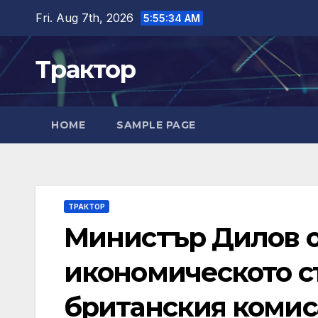
Skip
Fri. Aug 7th, 2026
5:55:35 AM
to
content
Трактор
HOME
SAMPLE PAGE
ТРАКТОР
Министър Дилов о
икономическото с
британския комиса