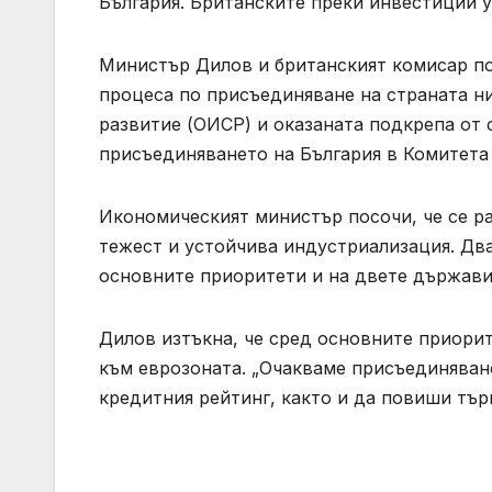
България. Британските преки инвестиции у 
Министър Дилов и британският комисар по
процеса по присъединяване на страната н
развитие (ОИСР) и оказаната подкрепа от 
присъединяването на България в Комитета
Икономическият министър посочи, че се р
тежест и устойчива индустриализация. Два
основните приоритети и на двете държави
Дилов изтъкна, че сред основните приори
към еврозоната. „Очакваме присъединяван
кредитния рейтинг, както и да повиши тър