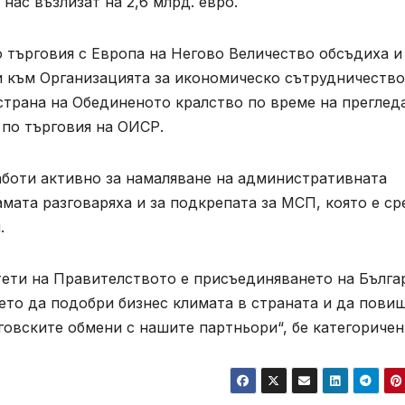
нас възлизат на 2,6 млрд. евро.
 търговия с Европа на Негово Величество обсъдиха и
и към Организацията за икономическо сътрудничество
страна на Обединеното кралство по време на преглед
 по търговия на ОИСР.
аботи активно за намаляване на административната
мата разговаряха и за подкрепата за МСП, която е ср
.
тети на Правителството е присъединяването на Бълга
ето да подобри бизнес климата в страната и да пови
говските обмени с нашите партньори“, бе категоричен