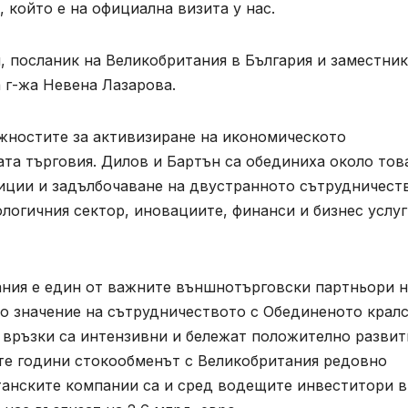
 който е на официална визита у нас.
и, посланик на Великобритания в България и заместник
 г-жа Невена Лазарова.
жностите за активизиране на икономическото
та търговия. Дилов и Бартън са обединиха около това
иции и задълбочаване на двустранното сътрудничест
логичния сектор, иновациите, финанси и бизнес услуг
ния е един от важните външнотърговски партньори н
о значение на сътрудничеството с Обединеното кралс
връзки са интензивни и бележат положително развит
те години стокообменът с Великобритания редовно
танските компании са и сред водещите инвеститори в