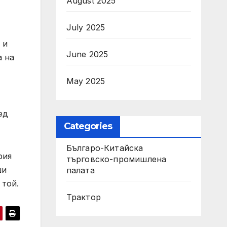
August 2025
July 2025
 и
June 2025
а на
May 2025
ед
Categories
Българо-Китайска
рия
търговско-промишлена
ши
палата
 той.
Трактор