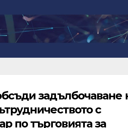
бсъди задълбочаване 
ътрудничеството с
р по търговията за