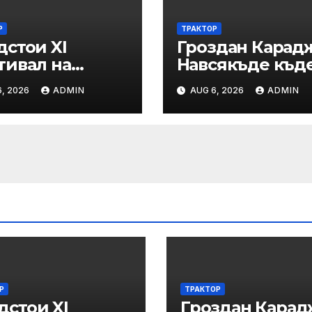
Р
ТРАКТОР
дстои XI
Гроздан Карад
тивал на
Навсякъде къд
дновековните
е възможна
, 2026
ADMIN
AUG 6, 2026
ADMIN
иции, бит и
човешка грешк
ура „Калето
железницата,
трябва да има
система за
вторичен конт
Р
ТРАКТОР
дстои XI
Гроздан Карад