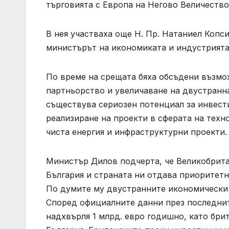
търговията с Европа на Негово Величество,
В нея участваха още Н. Пр. Натаниел Копс
министърът на икономиката и индустрията
По време на срещата бяха обсъдени възмо
партньорство и увеличаване на двустранна
съществува сериозен потенциал за инвест
реализиране на проекти в сферата на техно
чиста енергия и инфраструктурни проекти.
Министър Дилов подчерта, че Великобрита
България и страната ни отдава приоритетн
По думите му двустранните икономически 
Според официалните данни през последни
надхвърля 1 млрд. евро годишно, като бри