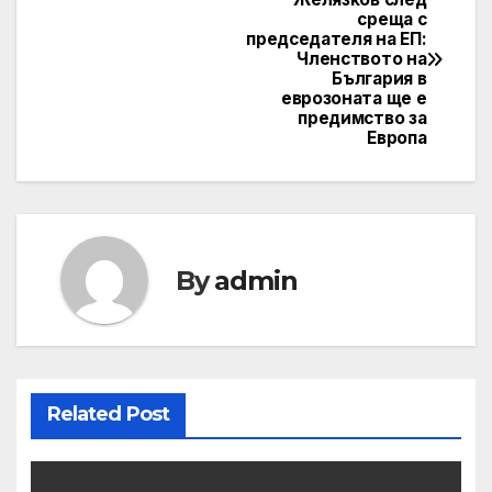
среща с
navigation
председателя на ЕП:
Членството на
България в
еврозоната ще е
предимство за
Европа
By
admin
Related Post