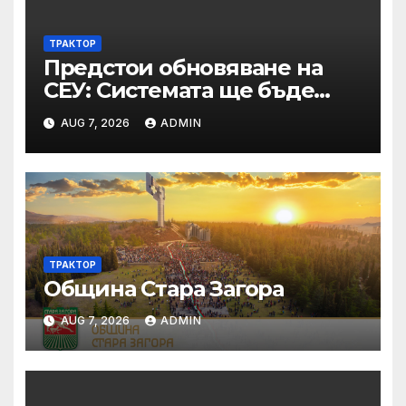
ТРАКТОР
Предстои обновяване на
СЕУ: Системата ще бъде
временно недостъпна на 10
AUG 7, 2026
ADMIN
и 11 август 2026 г.
ТРАКТОР
Община Стара Загора
AUG 7, 2026
ADMIN