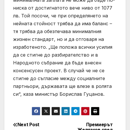
минималната заплата не може да бъде по-
ниска от достигнатото вече ниво от 1077
лв. Той посочи, че при определянето на
нейната стойност трябва да има баланс –
тя трябва да обезпечава минималния
жизнен стандарт, но и да отговаря на
изработеното. „Ще положа всички усилия
да се стигне до разбирателство и в
Народното събрание да бъде внесен
консенсусен проект. В случай че не се
стигне до съгласие между социалните
партньори, държавата ще влезе в ролята
си“, каза министър Борислав Гуцанов.
Next Post
Премиерът
Post
Желязков след