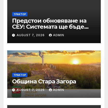
ТРАКТОР
Предстои обновяване на
СЕУ: Системата ще бъде
временно недостъпна на 10
AUGUST 7, 2026
ADMIN
и 11 август 2026 г.
ТРАКТОР
Община Стара Загора
AUGUST 7, 2026
ADMIN