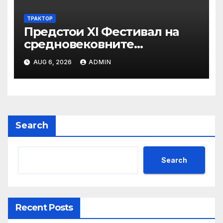
ТРАКТОР
Предстои XI Фестивал на
средновековните
традиции, бит и култура
AUG 6, 2026
ADMIN
„Калето
Search
Search
Recent Posts