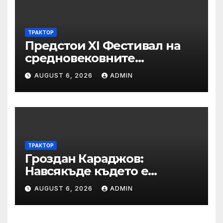
ТРАКТОР
Предстои XI Фестивал на
средновековните
традиции, бит и култура
AUGUST 6, 2026
ADMIN
„Калето
ТРАКТОР
Гроздан Караджов:
Навсякъде където е
възможна човешка грешка
AUGUST 6, 2026
ADMIN
в железницата, трябва да
има система за вторичен
контрол