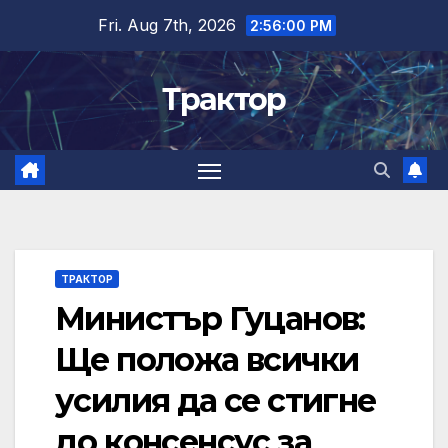
Skip
Fri. Aug 7th, 2026
2:56:01 PM
to
content
Трактор
ТРАКТОР
Министър Гуцанов:
Ще положа всички
усилия да се стигне
до консенсус за