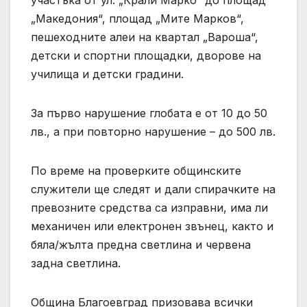
участъка от ул. „Крали Марко“ до площад
„Македония“, площад „Мите Марков“,
пешеходните алеи на квартал „Вароша“,
детски и спортни площадки, дворове на
училища и детски градини.
За първо нарушение глобата е от 10 до 50
лв., а при повторно нарушение – до 500 лв.
По време на проверките общинските
служители ще следят и дали спирачките на
превозните средства са изправни, има ли
механичен или електронен звънец, както и
бяла/жълта предна светлина и червена
задна светлина.
Община Благоевград призовава всички