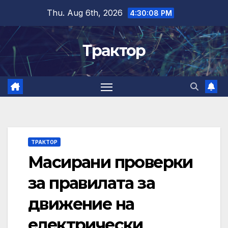
Skip
Thu. Aug 6th, 2026
4:30:09 PM
to
content
Трактор
ТРАКТОР
Масирани проверки
за правилата за
движение на
електрически