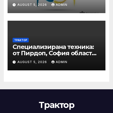
от първа фаза в XVII-то
AUGUST 5, 2026
ADMIN
издание на Националния
ученически конкурс
„Посланици на здравето” •
МЗ
ТРАКТОР
Специализирана техника:
от Пирдоп, София област
Втора ръка и нови с ТОП
AUGUST 5, 2026
ADMIN
цени онлайн от цяла
България — Bazar.bg
Трактор