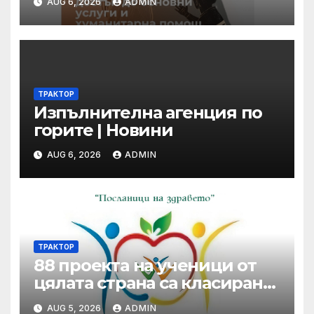
AUG 6, 2026
ADMIN
ТРАКТОР
Изпълнителна агенция по
горите | Новини
AUG 6, 2026
ADMIN
ТРАКТОР
88 проекта на ученици от
цялата страна са класирани
от първа фаза в XVII-то
AUG 5, 2026
ADMIN