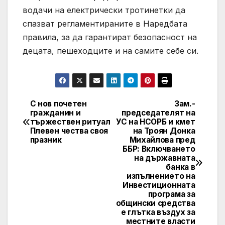
водачи на електрически тротинетки да
спазват регламентираните в Наредбата
правила, за да гарантират безопасност на
децата, пешеходците и на самите себе си.
С нов почетен
Зам.-
Post
гражданин и
председателят на
тържествен ритуал
УС на НСОРБ и кмет
navigation
Плевен чества своя
на Троян Донка
празник
Михайлова пред
ББР: Включването
на държавната
банка в
изпълнението на
Инвестиционната
програма за
общински средства
е глътка въздух за
местните власти