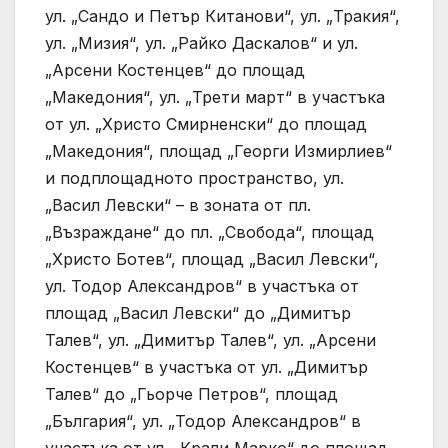
ул. „Сандо и Петър Китанови“, ул. „Тракия“,
ул. „Мизия“, ул. „Райко Даскалов“ и ул.
„Арсени Костенцев“ до площад
„Македония“, ул. „Трети март“ в участъка
от ул. „Христо Смирненски“ до площад
„Македония“, площад „Георги Измирлиев“
и подплощадното пространство, ул.
„Васил Левски“ – в зоната от пл.
„Възраждане“ до пл. „Свобода“, площад
„Христо Ботев“, площад „Васил Левски“,
ул. Тодор Александров“ в участъка от
площад „Васил Левски“ до „Димитър
Талев“, ул. „Димитър Талев“, ул. „Арсени
Костенцев“ в участъка от ул. „Димитър
Талев“ до „Гьорче Петров“, площад
„България“, ул. „Тодор Александров“ в