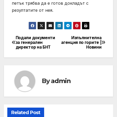
петък трябва да е готов докладът с
резултатите от нея.
Подали документи
Изпълнителна
Post
за генерален
агенция по горите |
директор на БНТ
Новини
navigation
By
admin
Related Post