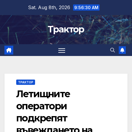
Skip
Sat. Aug 8th, 2026
9:56:30 AM
to
content
Трактор
ТРАКТОР
Летищните
оператори
подкрепят
въвеждането на