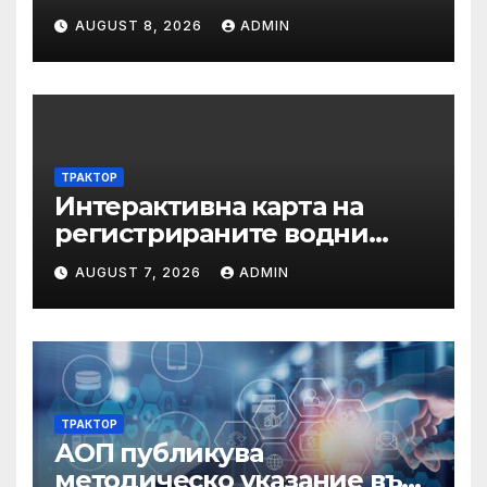
AUGUST 8, 2026
ADMIN
ТРАКТОР
Интерактивна карта на
регистрираните водни
бази по Черноморието за
AUGUST 7, 2026
ADMIN
летния сезон на 2026 г.
ТРАКТОР
АОП публикува
методическо указание във