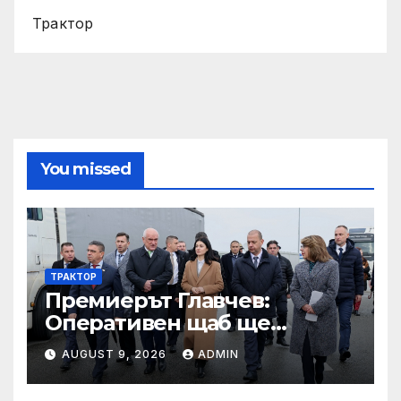
Трактор
You missed
ТРАКТОР
Премиерът Главчев:
Оперативен щаб ще
реорганизира структурите
AUGUST 9, 2026
ADMIN
по границата, за да сме
готови за Шенген