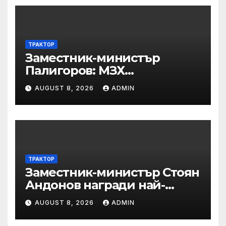
ТРАКТОР
Заместник-министър
Палигоров: МЗХ
предприема комплекс от
AUGUST 8, 2026
ADMIN
мерки за възстановяване
на горите от съхненето и на
полезащитните пояси в
Североизточна България
ТРАКТОР
Заместник-министър Стоян
Андонов награди най-
заслужилите спортисти на
AUGUST 8, 2026
ADMIN
ОСК “Левски”