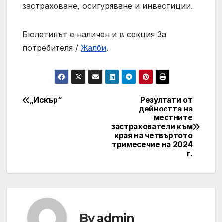
застраховане, осигуряване и инвестиции.
Бюлетинът е наличен и в секция За
потребителя /
Жалби
.
„Искър“
Резултати от
Post
дейността на
местните
navigation
застрахователи към
края на четвъртото
тримесечие на 2024
г.
By
admin