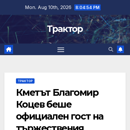
Skip
Mon. Aug 10th, 2026
8:04:55 PM
to
content
Трактор
ТРАКТОР
Кметът Благомир
Коцев беше
официален гост на
тържествения