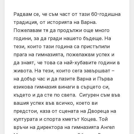
Радвам се, че съм част от тази 60-годишна
традиция, от историята на Варна.
Пожелавам тя да продължи още много
години, за да гради нашето бъдеще. На
тези, които тази година са пристъпили
прага на гимназията, пожелажвм успех и
да знаят, че това са най-хубавите години в
живота. На тези, които сега завършват –
на добър час и да пазите Варна и Първа
езикова гимназия винаги в сърцето си,
където и да сте по света. Сигурен съм във
вашия успех във всичко, което ви
предстои, каза от сцената на Двореца на
културата и спорта кметът Коцев. Той
връчи на директора на гимназията Ангел