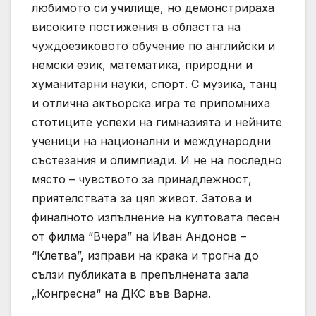
любимото си училище, но демонстрираха
високите постижения в областта на
чуждоезиковото обучение по английски и
немски език, математика, природни и
хуманитарни науки, спорт. С музика, танц
и отлична актьорска игра те припомниха
стотиците успехи на гимназията и нейните
ученици на национални и международни
състезания и олимпиади. И не на последно
място – чувството за принадлежност,
приятелствата за цял живот. Затова и
финалното изпълнение на култовата песен
от филма “Вчера” на Иван Андонов –
“Клетва”, изправи на крака и трогна до
сълзи публиката в препълнената зала
„Конгресна“ на ДКС във Варна.