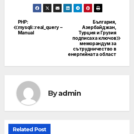
PHP:
България,
Post
mysqli::real_query –
Азербайджан,
Manual
Турция и Грузия
navigation
подписаха ключов
меморандум за
сътрудничество в
енергийната област
By
admin
Related Post