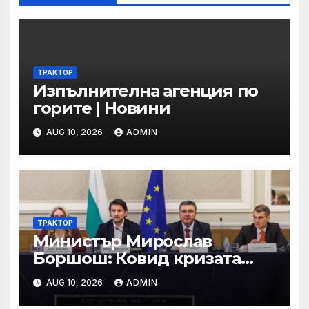
ТРАКТОР
Изпълнителна агенция по
горите | Новини
AUG 10, 2026
ADMIN
ТРАКТОР
Министър Мирослав
Боршош: Ковид кризата
вече не може да бъде
AUG 10, 2026
ADMIN
оправдание, а лош спомен,