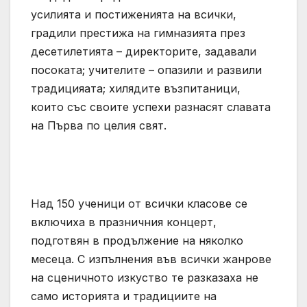
усилията и постиженията на всички,
градили престижа на гимназията през
десетилетията – директорите, задавали
посоката; учителите – опазили и развили
традицияата; хилядите възпитаници,
които със своите успехи разнасят славата
на Първа по целия свят.
Над 150 ученици от всички класове се
включиха в празничния концерт,
подготвян в продължение на няколко
месеца. С изпълнения във всички жанрове
на сценичното изкуство те разказаха не
само историята и традициите на