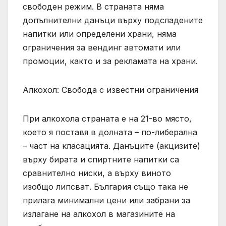
свободен режим. В страната няма
допълнителни данъци върху подсладените
напитки или определени храни, няма
ограничения за вендинг автомати или
промоции, както и за рекламата на храни.
Алкохол: Свобода с известни ограничения
При алкохола страната е на 21-во място,
което я поставя в долната – по-либерална
– част на класацията. Данъците (акцизите)
върху бирата и спиртните напитки са
сравнително ниски, а върху виното
изобщо липсват. България също така не
прилага минимални цени или забрани за
излагане на алкохол в магазините на