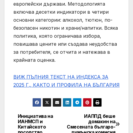
европейски държави. Методологията
включва десетки индикатори в четири
основни категории: алкохол, тютюн, по-
безопасен никотин и храни/напитки. Всяка
политика, която ограничава избора,
повишава цените или създава неудобства
за потребителя, се отчита и натежава в
крайната оценка.
ВИЖ ПЪЛНИЯ ТЕКСТ НА ИНДЕКСА ЗА
2025 Г., КАКТО И ПРОФИЛА НА БЪЛГАРИЯ
Инициатива на
ИАППД беше
Post
ИАНМСП и
домакин на
Китайското
Смесената българо-
navigation
посолство
румънска комисия