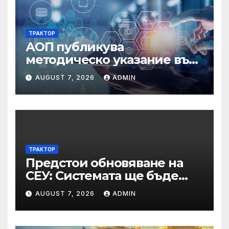
ТРАКТОР
АОП публикува
методическо указание във
връзка с промени в
AUGUST 7, 2026
ADMIN
основанията за
задължително
отстраняване на кандидати
и участници в процедури
по ЗОП
ТРАКТОР
Предстои обновяване на
СЕУ: Системата ще бъде
временно недостъпна на 10
AUGUST 7, 2026
ADMIN
и 11 август 2026 г.