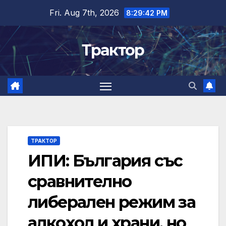
Skip
Fri. Aug 7th, 2026
8:29:43 PM
to
content
Трактор
ТРАКТОР
ИПИ: България със
сравнително
либерален режим за
алкохол и храни, но