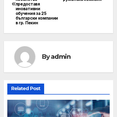
предоставя
иновативни
обучения за 25
български компании
в гр. Пекин
By
admin
Related Post