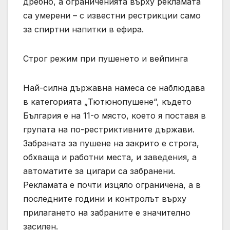
дребно, а ограниченията върху рекламата
са умерени – с известни рестрикции само
за спиртни напитки в ефира.
Строг режим при пушенето и вейпинга
Най-силна държавна намеса се наблюдава
в категорията „Тютюнопушене“, където
България е на 11-о място, което я поставя в
групата на по-рестриктивните държави.
Забраната за пушене на закрито е строга,
обхваща и работни места, и заведения, а
автоматите за цигари са забранени.
Рекламата е почти изцяло ограничена, а в
последните години и контролът върху
прилагането на забраните е значително
засилен.