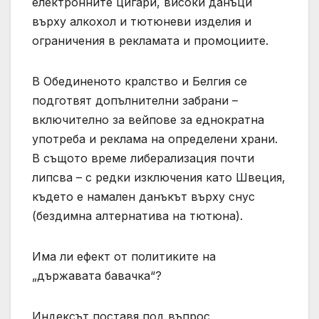
електронните цигари, високи данъци
върху алкохол и тютюневи изделия и
ограничения в рекламата и промоциите.
В Обединеното кралство и Белгия се
подготвят допълнителни забрани –
включително за вейпове за еднократна
употреба и реклама на определени храни.
В същото време либерализация почти
липсва – с редки изключения като Швеция,
където е намален данъкът върху снус
(бездимна алтернатива на тютюна).
Има ли ефект от политиките на
„държавата бавачка“?
Индексът поставя под въпрос