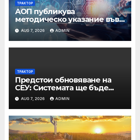
ТРАКТОР
АОП публикува
методическо указание във
връзка с промени в
AUG 7, 2026
ADMIN
основанията за
задължително
отстраняване на кандидати
и участници в процедури
по ЗОП
ТРАКТОР
Предстои обновяване на
СЕУ: Системата ще бъде
временно недостъпна на 10
AUG 7, 2026
ADMIN
и 11 август 2026 г.