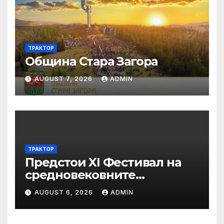
ТРАКТОР
Община Стара Загора
AUGUST 7, 2026
ADMIN
ТРАКТОР
Предстои XI Фестивал на
средновековните
традиции, бит и култура
AUGUST 6, 2026
ADMIN
„Калето