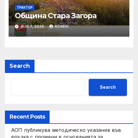
ТРАКТОР
Община Стара Загора
AUG 7, 2026
ADMIN
Search
Search
Recent Posts
АОП публикува методическо указание във
връзка с промени в основанията за