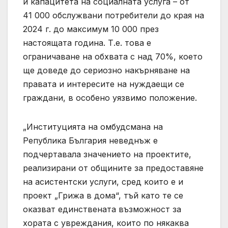
и капацитета на социалната услуга – от
41 000 обслужвани потребители до края на
2024 г. до максимум 10 000 през
настоящата година. Т.е. това е
ограничаване на обхвата с над 70%, което
ще доведе до сериозно накърняване на
правата и интересите на нуждаещи се
граждани, в особено уязвимо положение.
„Институцията на омбудсмана на
Република България неведнъж е
подчертавала значението на проектите,
реализирани от общините за предоставяне
на асистентски услуги, сред които е и
проект „Грижа в дома“, тъй като те се
оказват единствената възможност за
хората с увреждания, които по някаква