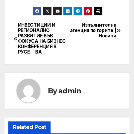
ИНВЕСТИЦИИ И
Изпълнителна
Post
РЕГИОНАЛНО
агенция по горите |
РАЗВИТИЕ ВЪВ
Новини
navigation
ФОКУСА НА БИЗНЕС
КОНФЕРЕНЦИЯ В
РУСЕ – IBA
By
admin
Related Post