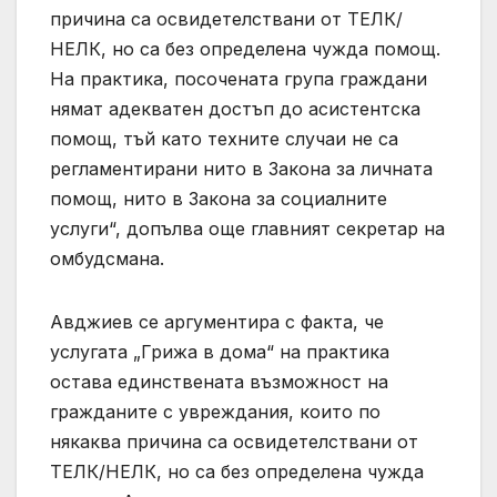
причина са освидетелствани от ТЕЛК/
НЕЛК, но са без определена чужда помощ.
На практика, посочената група граждани
нямат адекватен достъп до асистентска
помощ, тъй като техните случаи не са
регламентирани нито в Закона за личната
помощ, нито в Закона за социалните
услуги“, допълва още главният секретар на
омбудсмана.
Авджиев се аргументира с факта, че
услугата „Грижа в дома“ на практика
остава единствената възможност на
гражданите с увреждания, които по
някаква причина са освидетелствани от
ТЕЛК/НЕЛК, но са без определена чужда