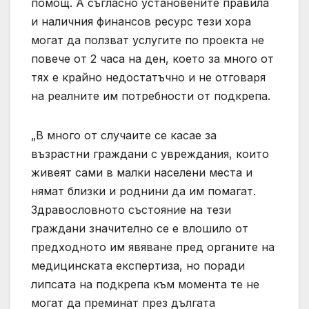
помощ. А съгласно установените правила
и наличния финансов ресурс тези хора
могат да ползват услугите по проекта не
повече от 2 часа на ден, което за много от
тях е крайно недостатъчно и не отговаря
на реалните им потребности от подкрепа.
„В много от случаите се касае за
възрастни граждани с увреждания, които
живеят сами в малки населени места и
нямат близки и роднини да им помагат.
Здравословното състояние на тези
граждани значително се е влошило от
предходното им явяване пред органите на
медицинската експертиза, но поради
липсата на подкрепа към момента те не
могат да преминат през дългата