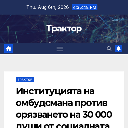
Skip
Thu. Aug 6th, 2026
4:35:49 PM
to
content
Трактор
ТРАКТОР
Институцията на
омбудсмана против
орязването на 30 000
души от социалната