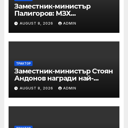
Заместник-министър
Палигоров: МЗХ
предприема комплекс от
AUGUST 8, 2026
ADMIN
мерки за възстановяване
на горите от съхненето и на
полезащитните пояси в
Североизточна България
ТРАКТОР
Заместник-министър Стоян
Андонов награди най-
заслужилите спортисти на
AUGUST 8, 2026
ADMIN
ОСК “Левски”