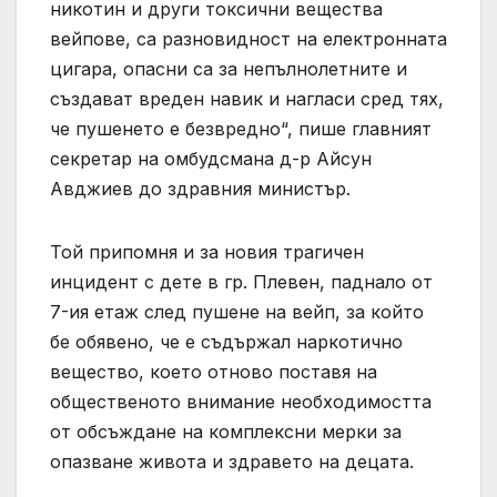
никотин и други токсични вещества
вейпове, са разновидност на електронната
цигара, опасни са за непълнолетните и
създават вреден навик и нагласи сред тях,
че пушенето е безвредно“, пише главният
секретар на омбудсмана д-р Айсун
Авджиев до здравния министър.
Той припомня и за новия трагичен
инцидент с дете в гр. Плевен, паднало от
7-ия етаж след пушене на вейп, за който
бе обявено, че е съдържал наркотично
вещество, което отново поставя на
общественото внимание необходимостта
от обсъждане на комплексни мерки за
опазване живота и здравето на децата.