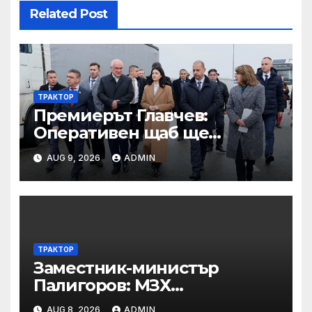
Related Post
ТРАКТОР
Премиерът Главчев:
Оперативен щаб ще
реорганизира структурите
AUG 9, 2026
ADMIN
по границата, за да сме
готови за Шенген
ТРАКТОР
Заместник-министър
Палигоров: МЗХ
предприема комплекс от
AUG 8, 2026
ADMIN