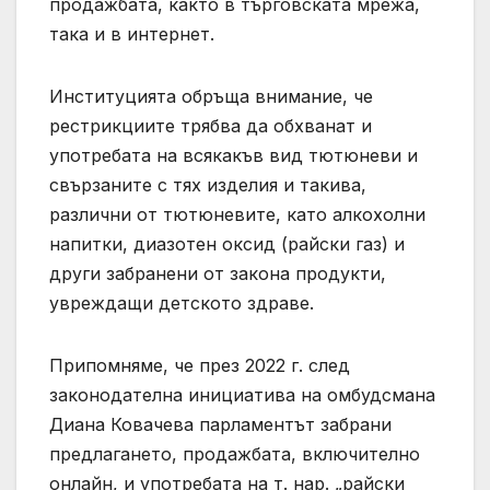
продажбата, както в търговската мрежа,
така и в интернет.
Институцията обръща внимание, че
рестрикциите трябва да обхванат и
употребата на всякакъв вид тютюневи и
свързаните с тях изделия и такива,
различни от тютюневите, като алкохолни
напитки, диазотен оксид (райски газ) и
други забранени от закона продукти,
увреждащи детското здраве.
Припомняме, че през 2022 г. след
законодателна инициатива на омбудсмана
Диана Ковачева парламентът забрани
предлагането, продажбата, включително
онлайн, и употребата на т. нар. „райски