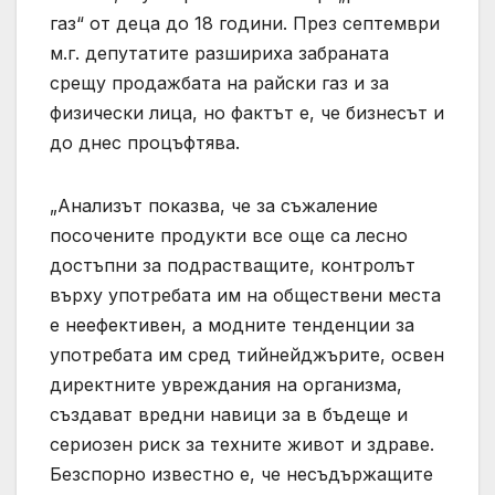
газ“ от деца до 18 години. През септември
м.г. депутатите разшириха забраната
срещу продажбата на райски газ и за
физически лица, но фактът е, че бизнесът и
до днес процъфтява.
„Анализът показва, че за съжаление
посочените продукти все още са лесно
достъпни за подрастващите, контролът
върху употребата им на обществени места
е неефективен, а модните тенденции за
употребата им сред тийнейджърите, освен
директните увреждания на организма,
създават вредни навици за в бъдеще и
сериозен риск за техните живот и здраве.
Безспорно известно е, че несъдържащите