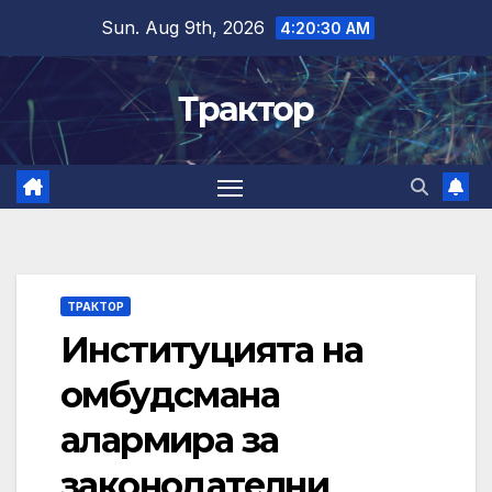
Skip
Sun. Aug 9th, 2026
4:20:31 AM
to
content
Трактор
ТРАКТОР
Институцията на
омбудсмана
алармира за
законодателни