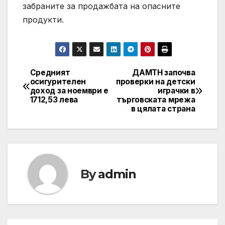
забраните за продажбата на опасните
продукти.
Средният
ДАМТН започва
Post
осигурителен
проверки на детски
доход за ноември е
играчки в
navigation
1712,53 лева
търговската мрежа
в цялата страна
By
admin