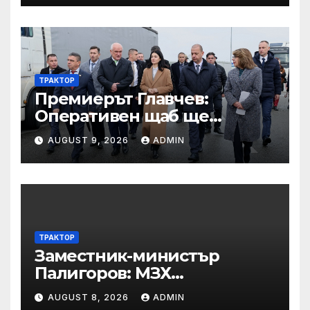
ТРАКТОР
Премиерът Главчев:
Оперативен щаб ще
реорганизира структурите
AUGUST 9, 2026
ADMIN
по границата, за да сме
готови за Шенген
ТРАКТОР
Заместник-министър
Палигоров: МЗХ
предприема комплекс от
AUGUST 8, 2026
ADMIN
мерки за възстановяване