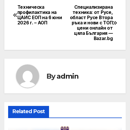
Техническа
Специализирана
Post
профилактика на
техника: от Русе,
ЦАИС ЕОП на 6 юни
област Русе Втора
navigation
2026 г. – АОП
ръка и нови с ТОП
цени онлайн от
цяла България —
Bazar.bg
By
admin
Related Post