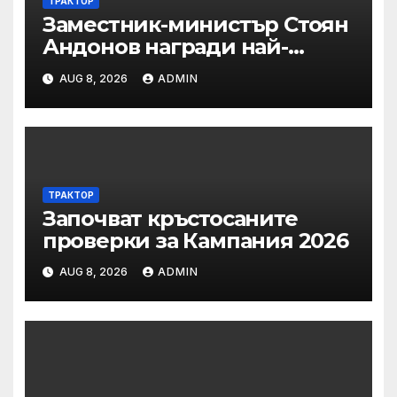
ТРАКТОР
Заместник-министър Стоян
Андонов награди най-
заслужилите спортисти на
AUG 8, 2026
ADMIN
ОСК “Левски”
ТРАКТОР
Започват кръстосаните
проверки за Кампания 2026
AUG 8, 2026
ADMIN