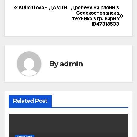
ADimitrova – ДАМТН
Дробене на клони в
Post
Селскостопанска
техника в гр. Варна
navigation
– ID47318533
By
admin
Related Post