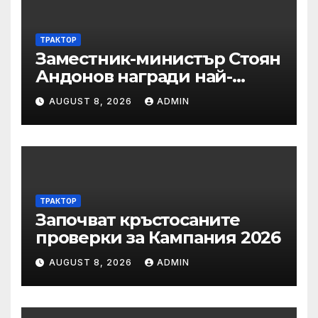
ТРАКТОР
Заместник-министър Стоян
Андонов награди най-
заслужилите спортисти на
AUGUST 8, 2026
ADMIN
ОСК “Левски”
ТРАКТОР
Започват кръстосаните
проверки за Кампания 2026
AUGUST 8, 2026
ADMIN