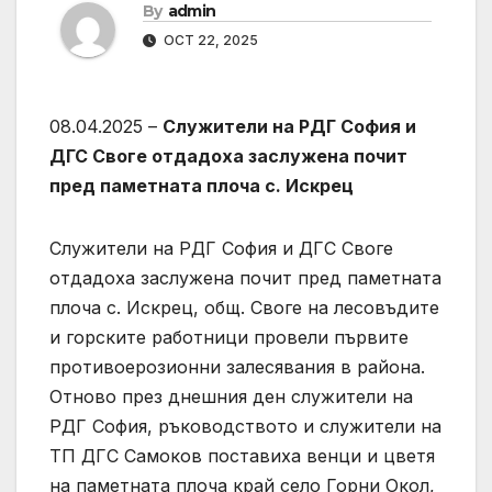
By
admin
OCT 22, 2025
08.04.2025 –
Служители на РДГ София и
ДГС Своге отдадоха заслужена почит
пред паметната плоча с. Искрец
Служители на РДГ София и ДГС Своге
отдадоха заслужена почит пред паметната
плоча с. Искрец, общ. Своге на лесовъдите
и горските работници провели първите
противоерозионни залесявания в района.
Отново през днешния ден служители на
РДГ София, ръководството и служители на
ТП ДГС Самоков поставиха венци и цветя
на паметната плоча край село Горни Окол,