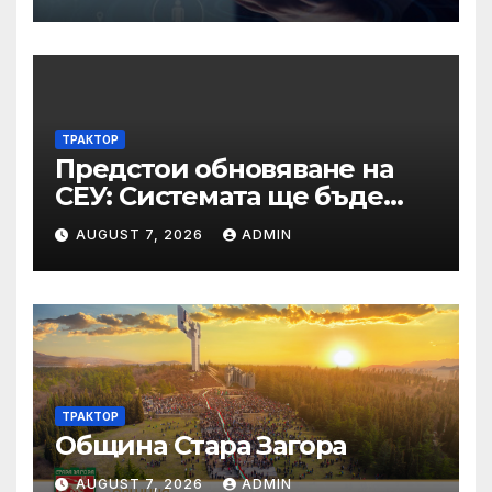
основанията за
задължително
отстраняване на кандидати
и участници в процедури
по ЗОП
ТРАКТОР
Предстои обновяване на
СЕУ: Системата ще бъде
временно недостъпна на 10
AUGUST 7, 2026
ADMIN
и 11 август 2026 г.
ТРАКТОР
Община Стара Загора
AUGUST 7, 2026
ADMIN