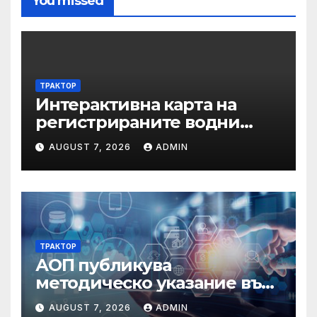
You missed
ТРАКТОР
Интерактивна карта на
регистрираните водни
бази по Черноморието за
AUGUST 7, 2026
ADMIN
летния сезон на 2026 г.
ТРАКТОР
АОП публикува
методическо указание във
връзка с промени в
AUGUST 7, 2026
ADMIN