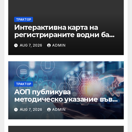
ТРАКТОР
Интерактивна карта на
регистрираните водни бази
по Черноморието за летния
AUG 7, 2026
ADMIN
сезон на 2026 г.
ТРАКТОР
АОП публикува
методическо указание във
връзка с промени в
AUG 7, 2026
ADMIN
основанията за
задължително
отстраняване на кандидати