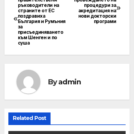
ръководители на
процедури за
navigation
страните от ЕС
акредитация на
поздравиха
нови докторски
България и Румъния
програми
за
присъединяването
към Шенген и по
суша
By
admin
Related Post