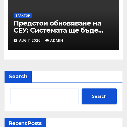
и участници в процедури
по ЗОП
ТРАКТОР
Предстои обновяване на
СЕУ: Системата ще бъде
временно недостъпна на 10
AUG 7, 2026
ADMIN
и 11 август 2026 г.
Search
Search
Recent Posts