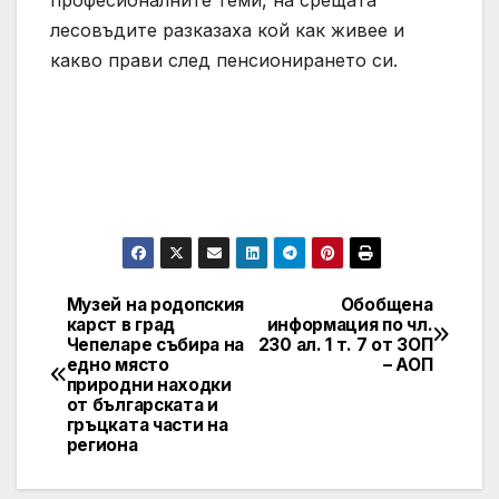
лесовъдите разказаха кой как живее и
какво прави след пенсионирането си.
Музей на родопския
Обобщена
Post
карст в град
информация по чл.
Чепеларе събира на
230 ал. 1 т. 7 от ЗОП
navigation
едно място
– АОП
природни находки
от българската и
гръцката части на
региона