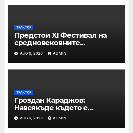
ТРАКТОР
Предстои XI Фестивал на
средновековните
традиции, бит и култура
AUG 6, 2026
ADMIN
„Калето
ТРАКТОР
Гроздан Караджов:
Навсякъде където е
възможна човешка грешка
AUG 6, 2026
ADMIN
в железницата, трябва да
има система за вторичен