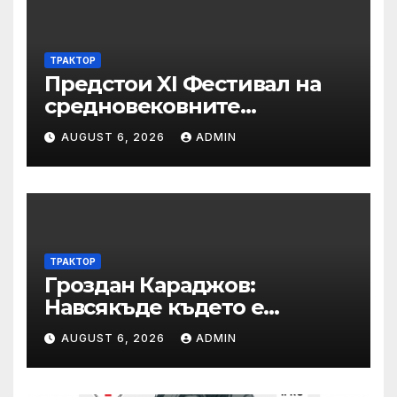
ТРАКТОР
Предстои XI Фестивал на
средновековните
традиции, бит и култура
AUGUST 6, 2026
ADMIN
„Калето
ТРАКТОР
Гроздан Караджов:
Навсякъде където е
възможна човешка грешка
AUGUST 6, 2026
ADMIN
в железницата, трябва да
има система за вторичен
контрол