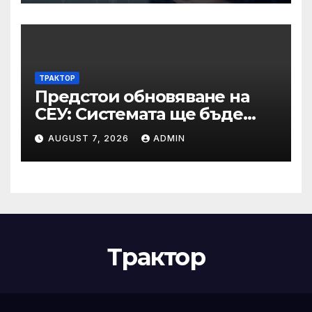
задължително
отстраняване на кандидати
и участници в процедури
по ЗОП
ТРАКТОР
Предстои обновяване на
СЕУ: Системата ще бъде
временно недостъпна на 10
AUGUST 7, 2026
ADMIN
и 11 август 2026 г.
Трактор