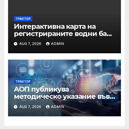
ТРАКТОР
Интерактивна карта на
регистрираните водни бази
по Черноморието за летния
AUG 7, 2026
ADMIN
сезон на 2026 г.
ТРАКТОР
АОП публикува
методическо указание във
връзка с промени в
AUG 7, 2026
ADMIN
основанията за
задължително
отстраняване на кандидати