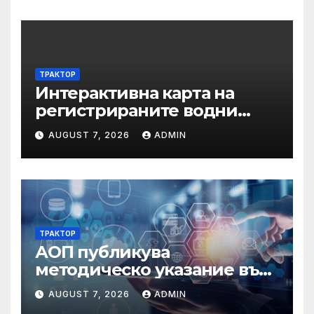
ТРАКТОР
Интерактивна карта на
регистрираните водни
бази по Черноморието за
AUGUST 7, 2026
ADMIN
летния сезон на 2026 г.
ТРАКТОР
АОП публикува
методическо указание във
връзка с промени в
AUGUST 7, 2026
ADMIN
основанията за