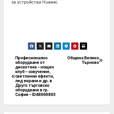
за устройства Huawei.
Професионално
Община Велико
Post
оборудване от
Търново
дискотека – нощен
navigation
клуб – озвучение,
светлинни ефекти,
лед екрани и др. в
Друго търговско
оборудване в гр.
София – ID48669893