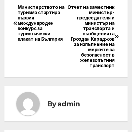
Министерството на
Отчет на заместник
Post
туризма стартира
министър-
първия
председателя и
navigation
международен
министър на
конкурс за
транспорта и
туристически
съобщенията
плакат на България
Гроздан Караджов
за изпълнение на
мерките за
безопасност в
железопътния
транспорт
By
admin