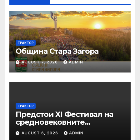
ТРАКТОР
Община Стара Загора
AUGUST 7, 2026
ADMIN
ТРАКТОР
Предстои XI Фестивал на
средновековните
традиции, бит и култура
AUGUST 6, 2026
ADMIN
„Калето