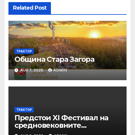
Related Post
ТРАКТОР
Община Стара Загора
AUG 7, 2026
ADMIN
ТРАКТОР
Предстои XI Фестивал на
средновековните
традиции, бит и култура