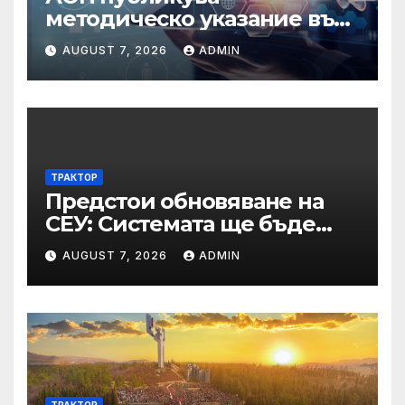
методическо указание във
връзка с промени в
AUGUST 7, 2026
ADMIN
основанията за
задължително
отстраняване на кандидати
и участници в процедури
по ЗОП
ТРАКТОР
Предстои обновяване на
СЕУ: Системата ще бъде
временно недостъпна на 10
AUGUST 7, 2026
ADMIN
и 11 август 2026 г.