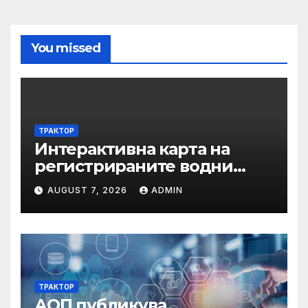
You missed
ТРАКТОР
Интерактивна карта на
регистрираните водни
бази по Черноморието за
AUGUST 7, 2026
ADMIN
летния сезон на 2026 г.
ТРАКТОР
АОП публикува