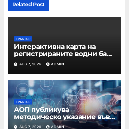
Related Post
ТРАКТОР
Интерактивна карта на
регистрираните водни бази
по Черноморието за летния
AUG 7, 2026
ADMIN
сезон на 2026 г.
ТРАКТОР
АОП публикува
методическо указание във
връзка с промени в
AUG 7, 2026
ADMIN