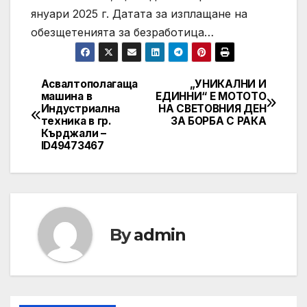
януари 2025 г. Датата за изплащане на
обезщетенията за безработица…
Асвалтополагаща
„УНИКАЛНИ И
Post
машина в
ЕДИННИ“ Е МОТОТО
Индустриална
НА СВЕТОВНИЯ ДЕН
navigation
техника в гр.
ЗА БОРБА С РАКА
Кърджали –
ID49473467
By
admin