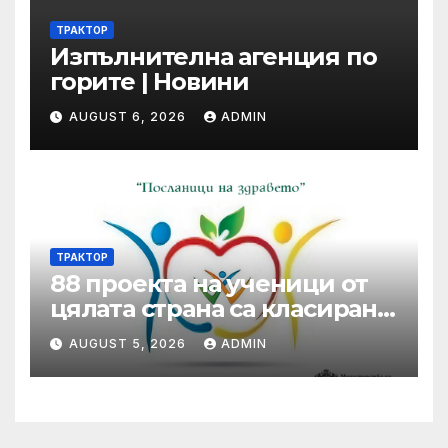
ТРАКТОР
Изпълнителна агенция по
горите | Новини
AUGUST 6, 2026
ADMIN
ТРАКТОР
88 проекта на ученици от
цялата страна са класирани
от първа фаза в XVII-то
AUGUST 5, 2026
ADMIN
издание на Националния
ученически конкурс
„Посланици на здравето” •
МЗ