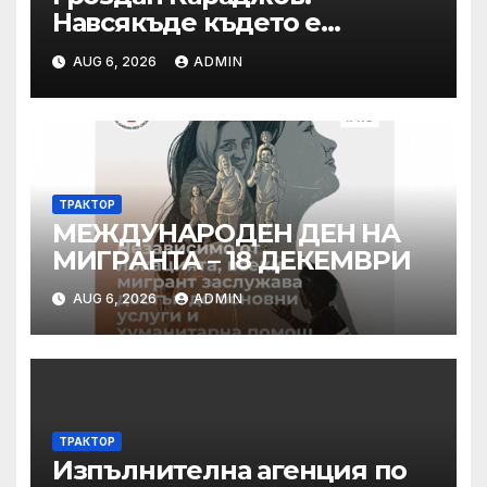
Навсякъде където е
възможна човешка грешка
AUG 6, 2026
ADMIN
в железницата, трябва да
има система за вторичен
контрол
ТРАКТОР
МЕЖДУНАРОДЕН ДЕН НА
МИГРАНТА – 18 ДЕКЕМВРИ
AUG 6, 2026
ADMIN
ТРАКТОР
Изпълнителна агенция по