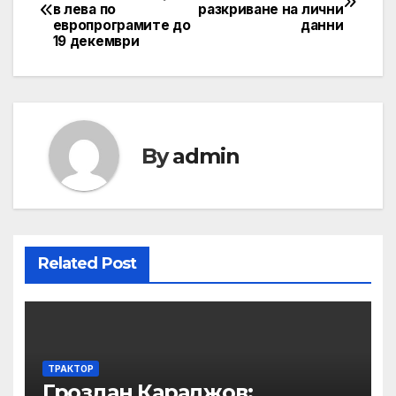
в лева по
разкриване на лични
navigation
европрограмите до
данни
19 декември
By
admin
Related Post
ТРАКТОР
Гроздан Караджов: