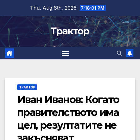
Skip
Thu. Aug 6th, 2026
7:18:01 PM
to
content
Трактор
ТРАКТОР
Иван Иванов: Когато
правителството има
цел, резултатите не
закъсняват