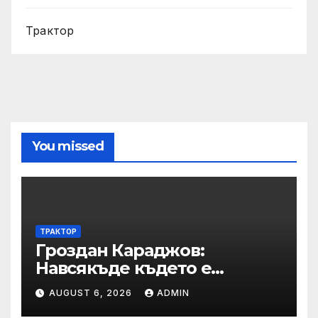
Трактор
You missed
ТРАКТОР
Гроздан Караджов:
Навсякъде където е
възможна човешка грешка
AUGUST 6, 2026
ADMIN
в железницата, трябва да