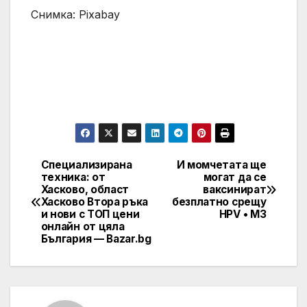
Снимка: Pixabay
Специализирана
И момчетата ще
Post
техника: от
могат да се
Хасково, област
ваксинират
navigation
Хасково Втора ръка
безплатно срещу
и нови с ТОП цени
HPV • МЗ
онлайн от цяла
България — Bazar.bg