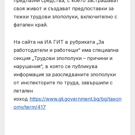
предпазни средства, с което застрашават
своя живот и създават предпоставки за
тежки трудови злополуки, включително с
фатален край.
На сайта на ИА ГИТ в рубриката „За
работодатели и работещи“ има специална
секция „Трудови злополуки – причини и
нарушения“, в която се публикува
информация за разследваните злополуки
от инспекторите по труда, завършили с
летален
изход
https://www.gli.government.bg/bg/taxon
omy/term/417