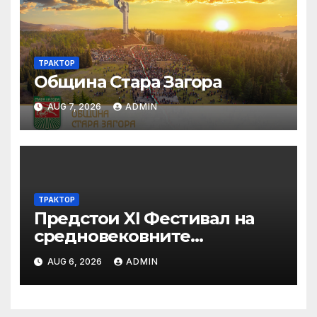
ТРАКТОР
Община Стара Загора
AUG 7, 2026
ADMIN
ТРАКТОР
Предстои XI Фестивал на
средновековните
традиции, бит и култура
AUG 6, 2026
ADMIN
„Калето