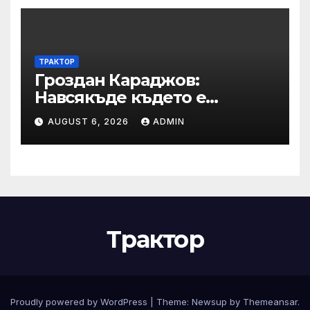
ТРАКТОР
Гроздан Караджов:
Навсякъде където е
възможна човешка грешка
AUGUST 6, 2026
ADMIN
в железницата, трябва да
има система за вторичен
контрол
Трактор
Proudly powered by WordPress
|
Theme:
Newsup
by
Themeansar
.