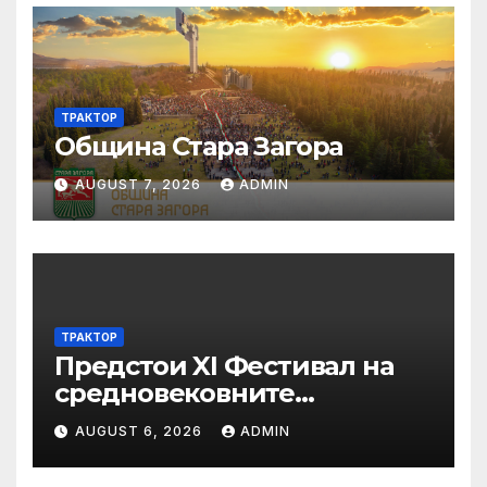
ТРАКТОР
Община Стара Загора
AUGUST 7, 2026
ADMIN
ТРАКТОР
Предстои XI Фестивал на
средновековните
традиции, бит и култура
AUGUST 6, 2026
ADMIN
„Калето