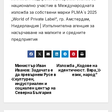
национално участие в Международната
изложба за собствени марки PLMA`s 2025
„World of Private Label“, гр. Амстердам,
Нидерландия | Изпълнителна агенция за
насърчаване на малките и средните
предприятия
Министър Иван
Изложба „Кодове на
Post
Иванов: Задачата е
идентичност. Вяра,
да превърнем Русе в
език, народ“
navigation
културен,
индустриален и
социален център на
Северна България