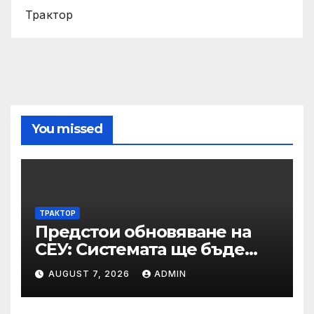
Трактор
You missed
ТРАКТОР
Предстои обновяване на
СЕУ: Системата ще бъде
временно недостъпна на 10
AUGUST 7, 2026
ADMIN
и 11 август 2026 г.