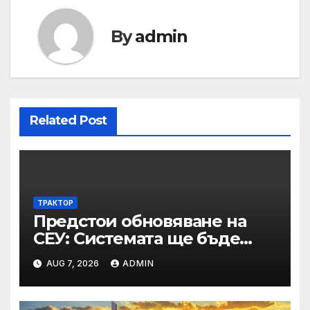
By
admin
Related Post
ТРАКТОР
Предстои обновяване на
СЕУ: Системата ще бъде
временно недостъпна на 10
AUG 7, 2026
ADMIN
и 11 август 2026 г.