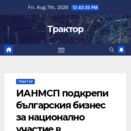
Skip
Fri. Aug 7th, 2026
12:43:36 PM
to
content
Трактор
ТРАКТОР
ИАНМСП подкрепи
българския бизнес
за национално
участие в