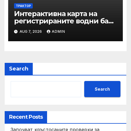
ТРАКТОР
Интерактивна карта на
регистрираните водни бази
по Черноморието за летния
AUG 7, 2026
ADMIN
сезон на 2026 г.
Search
Search
Recent Posts
Започват кръстосаните проверки за