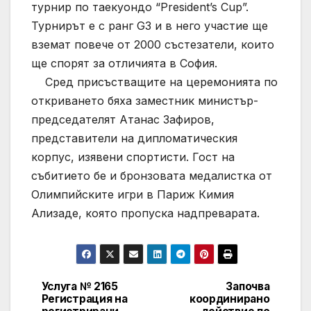
турнир по таекуондо “President’s Cup”.
Турнирът е с ранг G3 и в него участие ще
вземат повече от 2000 състезатели, които
ще спорят за отличията в София.
Сред присъстващите на церемонията по
откриването бяха заместник министър-
председателят Атанас Зафиров,
представители на дипломатическия
корпус, изявени спортисти. Гост на
събитието бе и бронзовата медалистка от
Олимпийските игри в Париж Кимия
Ализаде, която пропуска надпреварата.
Услуга № 2165
Започва
Post
Регистрация на
координирано