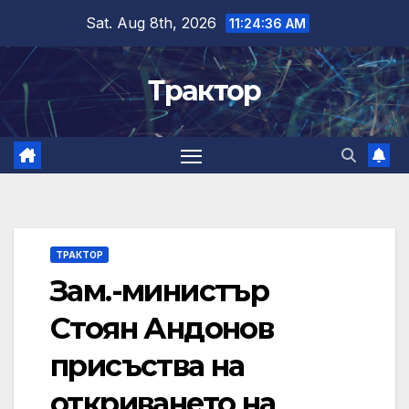
Skip
Sat. Aug 8th, 2026
11:24:37 AM
to
content
Трактор
ТРАКТОР
Зам.-министър
Стоян Андонов
присъства на
откриването на