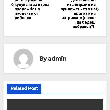
регистрирани
действие по
navigation
купувачи за първа
изследване на
продажба на
приложението на
продукти от
правото на
риболов
изтриване (право
„да бъдеш
забравен“).
By
admin
Related Post