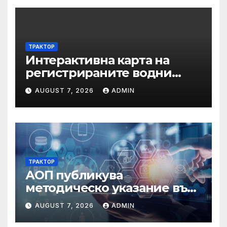
ТРАКТОР
Интерактивна карта на
регистрираните водни
бази по Черноморието за
AUGUST 7, 2026
ADMIN
летния сезон на 2026 г.
ТРАКТОР
АОП публикува
методическо указание във
връзка с промени в
AUGUST 7, 2026
ADMIN
основанията за
задължително