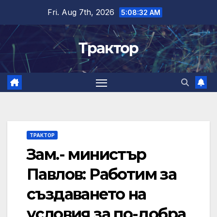
Skip
Fri. Aug 7th, 2026
5:08:32 AM
to
content
Трактор
ТРАКТОР
Зам.- министър
Павлов: Работим за
създаването на
условия за по-добра