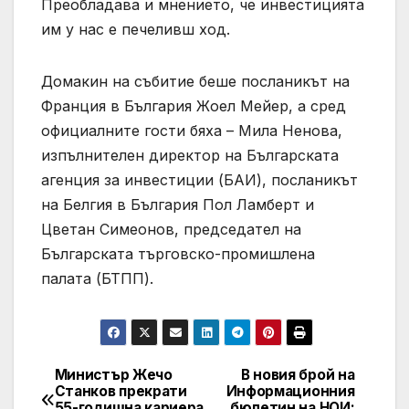
Преобладава и мнението, че инвестицията
им у нас е печеливш ход.
Домакин на събитие беше посланикът на
Франция в България Жоел Мейер, а сред
официалните гости бяха – Мила Ненова,
изпълнителен директор на Българската
агенция за инвестиции (БАИ), посланикът
на Белгия в България Пол Ламберт и
Цветан Симеонов, председател на
Българската търговско-промишлена
палата (БТПП).
Министър Жечо
В новия брой на
Post
Станков прекрати
Информационния
55-годишна кариера
бюлетин на НОИ: