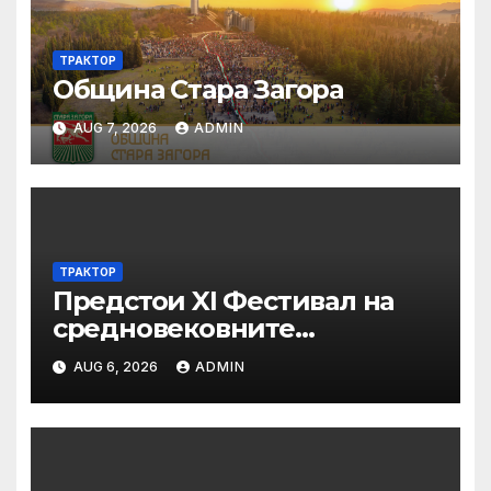
ТРАКТОР
Община Стара Загора
AUG 7, 2026
ADMIN
ТРАКТОР
Предстои XI Фестивал на
средновековните
традиции, бит и култура
AUG 6, 2026
ADMIN
„Калето