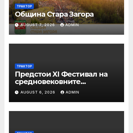
ТРАКТОР
Община Стара Загора
AUGUST 7, 2026
ADMIN
ТРАКТОР
Предстои XI Фестивал на
средновековните
традиции, бит и култура
AUGUST 6, 2026
ADMIN
„Калето