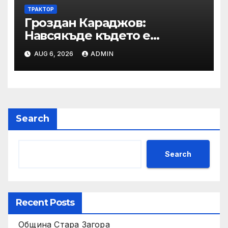
ТРАКТОР
Гроздан Караджов:
Навсякъде където е
възможна човешка грешка
AUG 6, 2026
ADMIN
в железницата, трябва да
има система за вторичен
контрол
Search
Search
Recent Posts
Община Стара Загора