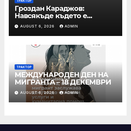
ТРАКТОР
Гроздан Караджов:
Навсякъде където е
възможна човешка грешка
AUGUST 6, 2026
ADMIN
в железницата, трябва да
има система за вторичен
контрол
ТРАКТОР
МЕЖДУНАРОДЕН ДЕН НА
МИГРАНТА – 18 ДЕКЕМВРИ
AUGUST 6, 2026
ADMIN