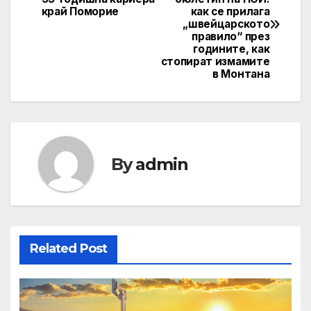
navigation
край Поморие
как се прилага
„швейцарското
правило“ през
годините, как
стопират измамите
в Монтана
By
admin
Related Post