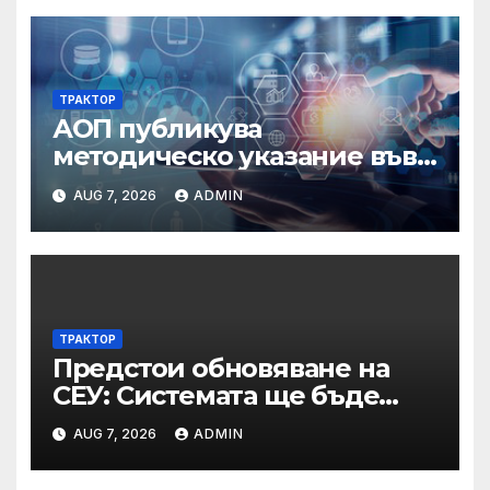
ТРАКТОР
АОП публикува
методическо указание във
връзка с промени в
AUG 7, 2026
ADMIN
основанията за
задължително
отстраняване на кандидати
и участници в процедури
по ЗОП
ТРАКТОР
Предстои обновяване на
СЕУ: Системата ще бъде
временно недостъпна на 10
AUG 7, 2026
ADMIN
и 11 август 2026 г.