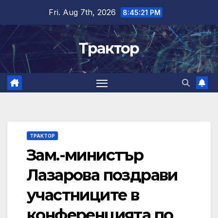
Skip
Fri. Aug 7th, 2026
8:45:22 PM
to
content
Трактор
ТРАКТОР
Зам.-министър
Лазарова поздрави
участниците в
конференцията по