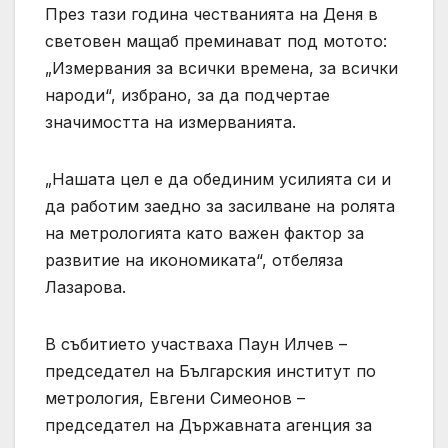
През тази година честванията на Деня в
световен мащаб преминават под мотото:
„Измервания за всички времена, за всички
народи“, избрано, за да подчертае
значимостта на измерванията.
„Нашата цел е да обединим усилията си и
да работим заедно за засилване на ролята
на метрологията като важен фактор за
развитие на икономиката“, отбеляза
Лазарова.
В събитието участваха Паун Илчев –
председател на Българския институт по
метрология, Евгени Симеонов –
председател на Държавната агенция за