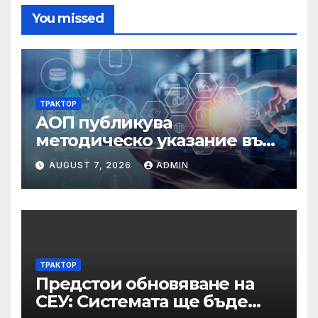
You missed
ТРАКТОР
АОП публикува
методическо указание във
връзка с промени в
AUGUST 7, 2026
ADMIN
основанията за
задължително
отстраняване на кандидати
и участници в процедури
по ЗОП
ТРАКТОР
Предстои обновяване на
СЕУ: Системата ще бъде