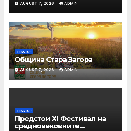
временно недостъпна на 10
AUGUST 7, 2026
ADMIN
и 11 август 2026 г.
ТРАКТОР
Община Стара Загора
AUGUST 7, 2026
ADMIN
ТРАКТОР
Предстои XI Фестивал на
средновековните