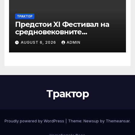
ТРАКТОР
Предстои XI Фестивал на
средновековните
традиции, бит и култура
AUGUST 6, 2026
ADMIN
„Калето
Трактор
Proudly powered by WordPress
|
Theme:
Newsup
by
Themeansar
.