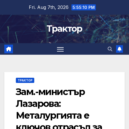
Skip
Fri. Aug 7th, 2026
5:55:11 PM
to
content
Трактор
ТРАКТОР
Зам.-министър
Лазарова:
Металургията е
ключов отрасъл за