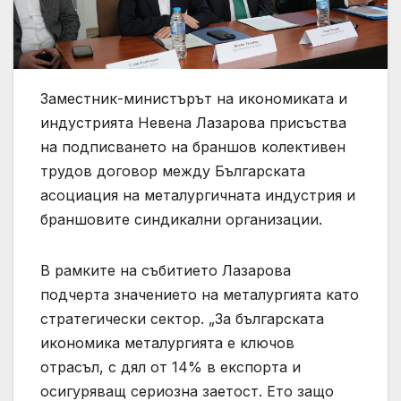
Заместник-министърът на икономиката и
индустрията Невена Лазарова присъства
на подписването на браншов колективен
трудов договор между Българската
асоциация на металургичната индустрия и
браншовите синдикални организации.
В рамките на събитието Лазарова
подчерта значението на металургията като
стратегически сектор. „За българската
икономика металургията е ключов
отрасъл, с дял от 14% в експорта и
осигуряващ сериозна заетост. Ето защо