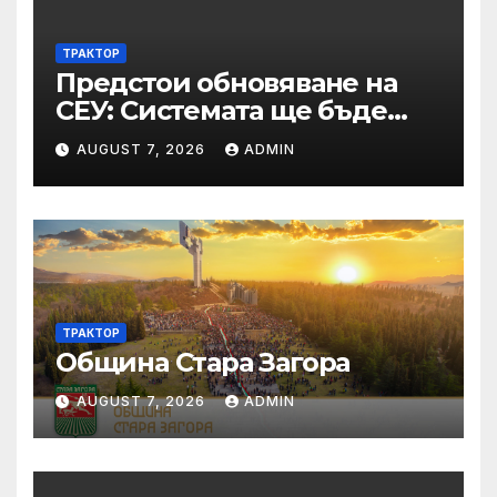
по ЗОП
ТРАКТОР
Предстои обновяване на
СЕУ: Системата ще бъде
временно недостъпна на 10
AUGUST 7, 2026
ADMIN
и 11 август 2026 г.
ТРАКТОР
Община Стара Загора
AUGUST 7, 2026
ADMIN