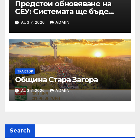
Предстои обновяване на
СЕУ: Системата ще бъде
временно недостъпна на 10
AUG 7, 2026
ADMIN
и 11 август 2026 г.
ТРАКТОР
Община Стара Загора
AUG 7, 2026
ADMIN
Search