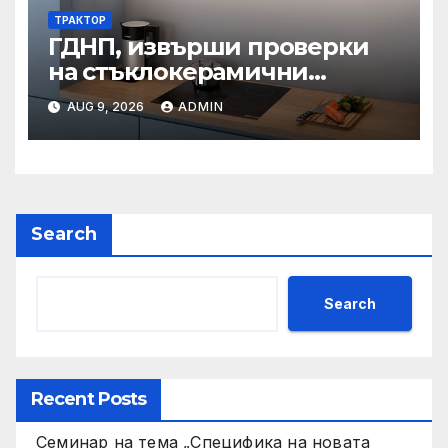
ТРАКТОР
ГДНП, извърши проверки
на стъклокерамични
вградени котлони в
AUG 9, 2026
ADMIN
България
Search
Search
Recent Posts
Семинар на тема „Специфика на новата