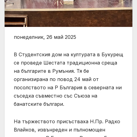
понеделник, 26 май 2025
В Студентския дом на културата в Букурещ
се проведе Шестата традиционна среща
на българите в Румъния. Тя бе
организирана по повод 24 май от
посолството на Р България в северната ни
съседка съвместно със Съюза на
банатските българи.
На тържеството присъстваха Н.Пр. Радко
Влайков, извънреден и пълномощен