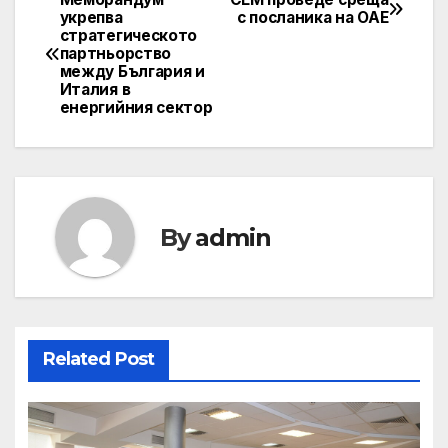
Post
укрепва
с посланика на ОАЕ
стратегическото
navigation
партньорство
между България и
Италия в
енергийния сектор
By
admin
Related Post