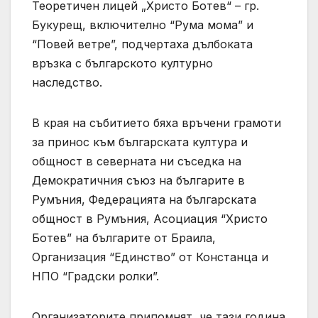
Теоретичен лицей „Христо Ботев“ – гр.
Букурещ, включително “Рума мома” и
“Повей ветре”, подчертаха дълбоката
връзка с българското културно
наследство.
В края на събитието бяха връчени грамоти
за принос към българската култура и
общност в северната ни съседка на
Демократичния съюз на българите в
Румъния, Федерацията на българската
общност в Румъния, Асоциация “Христо
Ботев” на българите от Браила,
Организация “Единство” от Констанца и
НПО “Градски ролки”.
Организаторите припомнят, че тази година