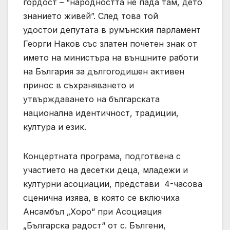
гордост – “народността не пада там, дето
знанието живей”. След това той
удостои депутата в румънския парламент
Георги Наков със златен почетен знак от
името на министъра на външните работи
на България за дългогодишен активен
принос в съхраняването и
утвърждаването на българската
национална идентичност, традиции,
култура и език.
Концертната програма, подготвена с
участието на десетки деца, младежи и
културни асоциации, представи 4-часова
сценична изява, в която се включиха
Ансамбъл „Хоро“ при Асоциация
„Българска радост“ от с. Бългени,