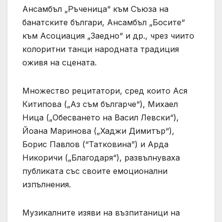
Ансамбъл „Ръченица“ към Съюза на
банатските българи, Ансамбъл „Босите“
към Асоциация „Заедно“ и др., чрез чиито
колоритни танци народната традиция
оживя на сцената.
Множество рецитатори, сред които Ася
Китипова („Аз съм българче“), Михаел
Ница („Обесването на Васил Левски“),
Йоана Маринова („Хаджи Димитър“),
Борис Павлов (“Татковина”) и Арда
Никоричи („Благодаря“), развълнуваха
публиката със своите емоционални
изпълнения.
Музикалните изяви на възпитаници на