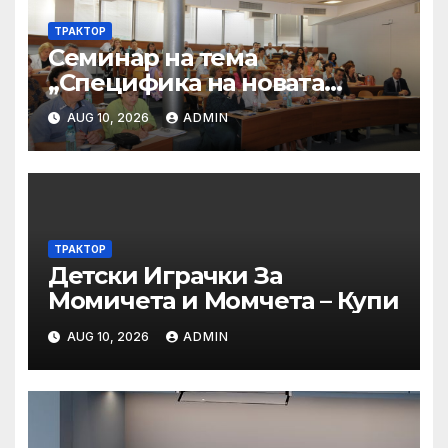
ТРАКТОР
Семинар на тема
„Специфика на новата
критериална система на
AUG 10, 2026
ADMIN
НАОА за програмна
акредитация на
професионално
направление/специалност
от регулираните професии
– пресечни точки и
ТРАКТОР
Детски Играчки За
решения“
Момичета и Момчета – Купи
AUG 10, 2026
ADMIN