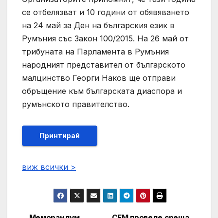
се отбелязват и 10 години от обявяването
на 24 май за Ден на българския език в
Румъния със Закон 100/2015. На 26 май от
трибуната на Парламента в Румъния
народният представител от българското
малцинство Георги Наков ще отправи
обръщение към българската диаспора и
румънското правителство.
Принтирай
виж всички >
Меморандум
СЕМ проведе среща