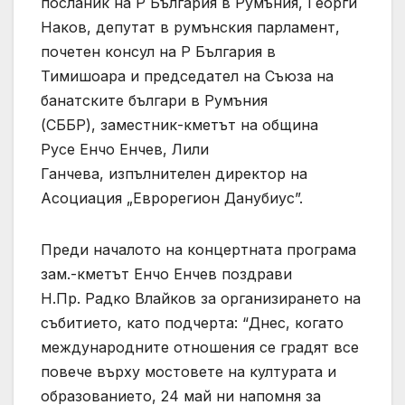
посланик на Р България в Румъния, Георги
Наков, депутат в румънския парламент,
почетен консул на Р България в
Тимишоара и председател на Съюза на
банатските българи в Румъния
(СББР), заместник-кметът на община
Русе Енчо Енчев, Лили
Ганчева, изпълнителен директор на
Асоциация „Еврорегион Данубиус”.
Преди началото на концертната програма
зам.-кметът Енчо Енчев поздрави
Н.Пр. Радко Влайков за организирането на
събитието, като подчерта: “Днес, когато
международните отношения се градят все
повече върху мостовете на културата и
образованието, 24 май ни напомня за