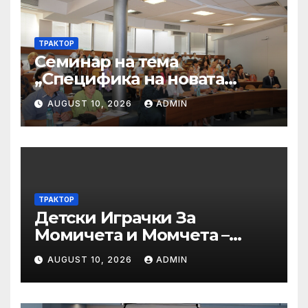
ТРАКТОР
Семинар на тема
„Специфика на новата
критериална система на
AUGUST 10, 2026
ADMIN
НАОА за програмна
акредитация на
професионално
направление/специалност
от регулираните професии
– пресечни точки и
ТРАКТОР
решения“
Детски Играчки За
Момичета и Момчета –
Купи
AUGUST 10, 2026
ADMIN