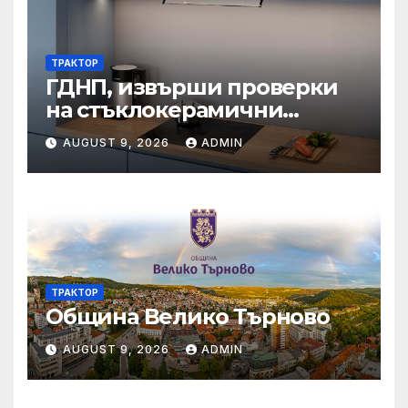
ТРАКТОР
ГДНП, извърши проверки
на стъклокерамични
вградени котлони в
AUGUST 9, 2026
ADMIN
България
ТРАКТОР
Община Велико Търново
AUGUST 9, 2026
ADMIN