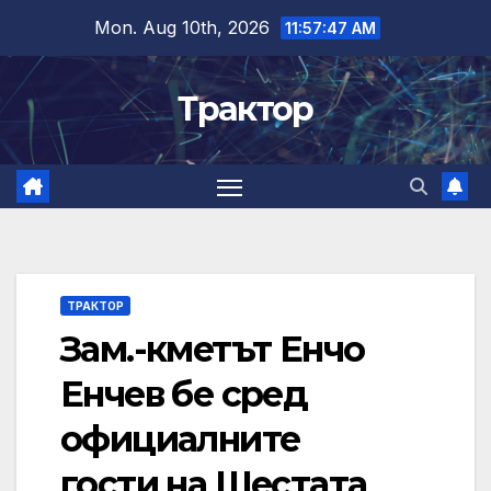
Skip
Mon. Aug 10th, 2026
11:57:48 AM
to
content
Трактор
ТРАКТОР
Зам.-кметът Енчо
Енчев бе сред
официалните
гости на Шестата