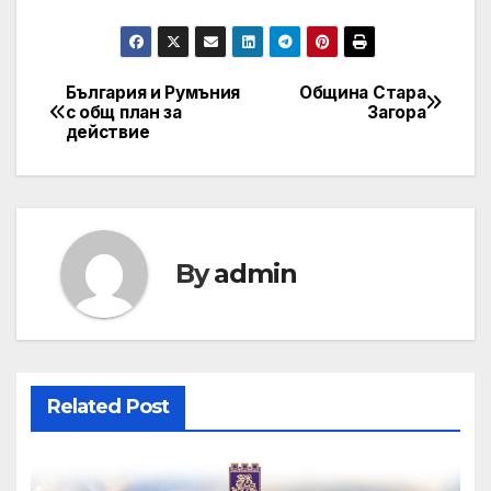
България и Румъния
Община Стара
Post
с общ план за
Загора
действие
navigation
By
admin
Related Post