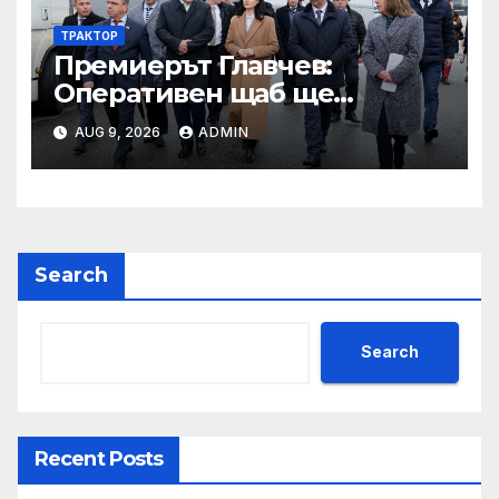
ТРАКТОР
Премиерът Главчев:
Оперативен щаб ще
реорганизира структурите
AUG 9, 2026
ADMIN
по границата, за да сме
готови за Шенген
Search
Search
Recent Posts