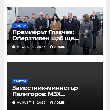
ТРАКТОР
Премиерът Главчев:
Оперативен щаб ще
реорганизира структурите
AUGUST 9, 2026
ADMIN
по границата, за да сме
готови за Шенген
ТРАКТОР
Заместник-министър
Палигоров: МЗХ
предприема комплекс от
AUGUST 8, 2026
ADMIN
мерки за възстановяване