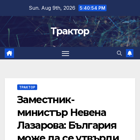
Skip
Sun. Aug 9th, 2026
5:40:55 PM
to
content
Трактор
ТРАКТОР
Заместник-
министър Невена
Лазарова: България
може да се утвърди