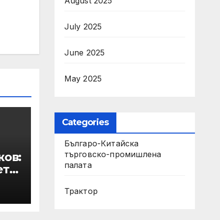
August 2025
July 2025
June 2025
May 2025
Categories
Българо-Китайска
търговско-промишлена
жов:
палата
ето
Трактор
а в