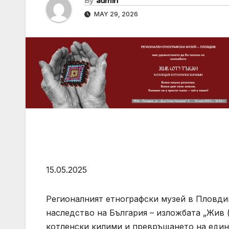
By
admin
MAY 29, 2026
15.05.2025
Регионалният етнографски музей в Пловди
наследство на България – изложбата „Жив (
котленски килими и превръщането на един