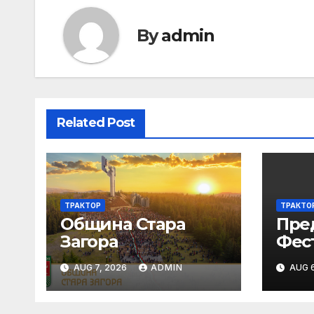
By
admin
Related Post
ТРАКТОР
ТРАКТО
Община Стара
Пре
Загора
Фес
сре
AUG 7, 2026
ADMIN
AUG 6
трад
култ