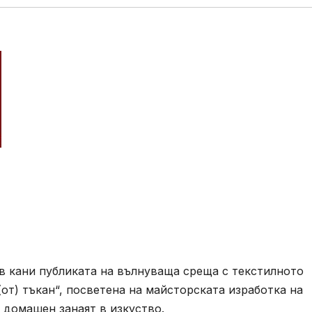
в кани публиката на вълнуваща среща с текстилното
от) тъкан“, посветена на майсторската изработка на
 домашен занаят в изкуство.