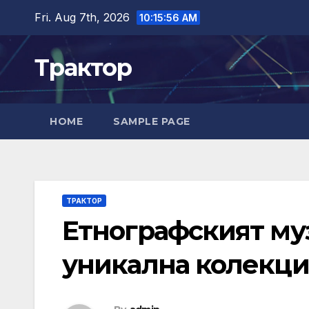
Skip
Fri. Aug 7th, 2026
10:15:57 AM
to
content
Трактор
HOME
SAMPLE PAGE
ТРАКТОР
Етнографският му
уникална колекци