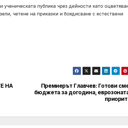
и ученическата публика чрез дейности като оцветява
зели, четене на приказки и боядисване с естествени
Е НА
Премиерът Главчев: Готови сме
бюджета за догодина, еврозоната
приорит