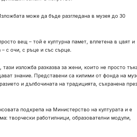
. Изложбата може да бъде разгледана в музея до 30
просто вещ – той е културна памет, вплетена в цвят и
– с очи, с ръце и със сърце.
 тази изложба разказва за жени, които не просто тъка
дават знание. Представени са килими от фонда на муз
разието и дълбочината на традицията, съхранена пре
нсовата подкрепа на Министерство на културата и е
ма: творчески работилници, образователни модули,