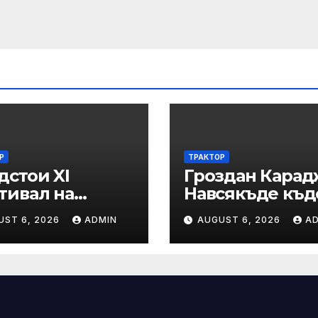
система за
вторичен конт
Р
ТРАКТОР
дстои XI
Гроздан Карад
тивал на
Навсякъде къд
дновековните
е възможна
UST 6, 2026
ADMIN
AUGUST 6, 2026
A
диции, бит и
човешка грешк
тура „Калето
железницата,
трябва да има
система за
вторичен конт